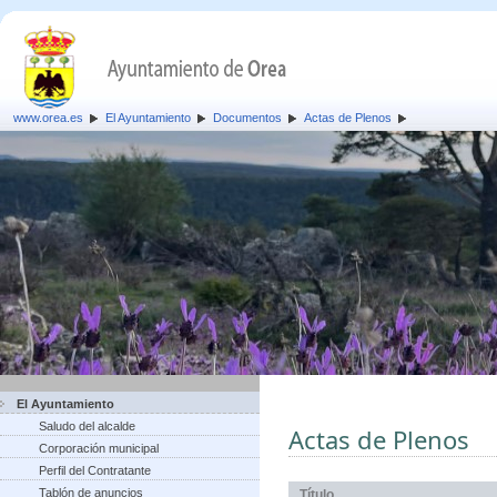
www.orea.es
El Ayuntamiento
Documentos
Actas de Plenos
El Ayuntamiento
Saludo del alcalde
Actas de Plenos
Corporación municipal
Perfil del Contratante
Tablón de anuncios
Título