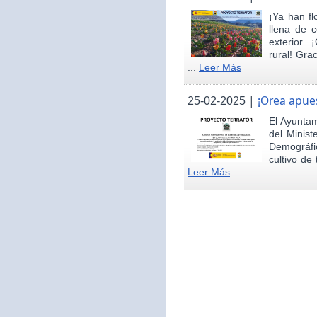
¡Ya han fl
llena de c
exterior.
rural! Gra
...
Leer Más
|
¡Orea apues
25-02-2025
El Ayunta
del Minist
Demográfi
cultivo de 
Leer Más