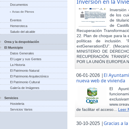
Inversión en la Viv
Documentos
Inversión
Actas de Plenos
de los cu
de titula
Eventos
de Castil
Hemeroteca
Recuperación Transformació
Saludo del alcalde
22. Plan de choque para la 
políticas de inclusión.
Orea y la despoblación
extGenerationEU”. (Mecani
El Municipio
MINISTERIO DE DERECHO
Datos Generales
RECUPERACIÓN TRANSFO
El Lugar y sus Gentes
POR LA UNIÓN EUROPEA 
La Historia
El Patrimonio Natural
|
El Ayuntam
06-01-2026
El Patrimonio Arquitectónico
nueva web de vivienda
El Patrimonio Cultural
Galería de Imágenes
El Ayun
funcionami
Servicios
exclusiv
Hosteleria
www.oreav
de facilitar el acceso...
Leer 
Servicios Varios
|
Gracias a 
30-10-2025