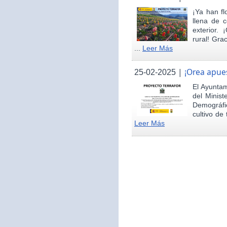
¡Ya han fl
llena de c
exterior.
rural! Gra
...
Leer Más
|
¡Orea apues
25-02-2025
El Ayunta
del Minist
Demográfi
cultivo de 
Leer Más