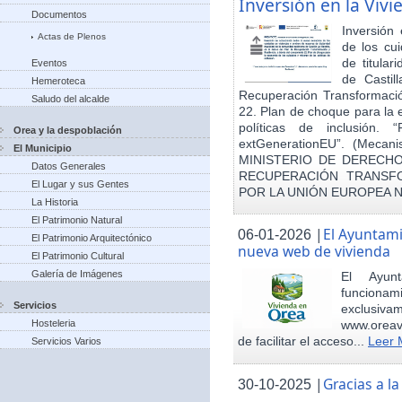
Inversión en la Viv
Documentos
Inversión
Actas de Plenos
de los cu
de titula
Eventos
de Castil
Hemeroteca
Recuperación Transformació
Saludo del alcalde
22. Plan de choque para la 
políticas de inclusión.
Orea y la despoblación
extGenerationEU”. (Mecani
El Municipio
MINISTERIO DE DERECHO
Datos Generales
RECUPERACIÓN TRANSFO
El Lugar y sus Gentes
POR LA UNIÓN EUROPEA 
La Historia
El Patrimonio Natural
|
El Ayuntam
06-01-2026
El Patrimonio Arquitectónico
nueva web de vivienda
El Patrimonio Cultural
Galería de Imágenes
El Ayun
funcionami
Servicios
exclusiv
Hosteleria
www.oreav
de facilitar el acceso...
Leer 
Servicios Varios
|
Gracias a 
30-10-2025