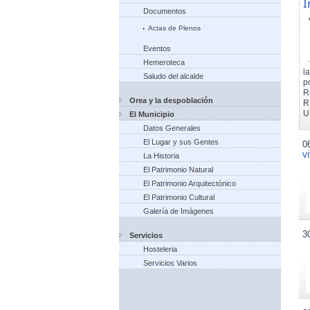
I
Documentos
Actas de Plenos
Eventos
Hemeroteca
l
Saludo del alcalde
p
R
Orea y la despoblación
R
U
El Municipio
Datos Generales
El Lugar y sus Gentes
0
v
La Historia
El Patrimonio Natural
El Patrimonio Arquitectónico
El Patrimonio Cultural
Galería de Imágenes
3
Servicios
Hosteleria
Servicios Varios