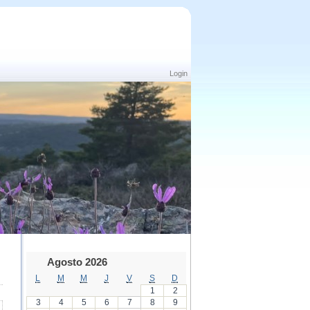
Login
Agosto 2026
L
M
M
J
V
S
D
1
2
3
4
5
6
7
8
9