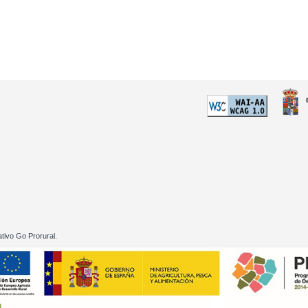
 60 01
tivo Go Prorural.