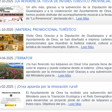
|
LA REVERENCIA. FIESTA DE INTERÉS TURÍSTICO PROVINCIAL
2-10-2025
Un año más, gracias a la subvención de la Diputación de
Guadalajara y a la colaboración del Ayuntamiento de Orea,
hemos podido disfrutar del acompañamiento musical a la fiesta
de “La Reverencia”, declarada de I...
Leer Más
|
MATERIAL PROMOCIONAL TURÍSTICO
1-10-2025
Visita Orea Gracias a la Diputación de Guadalajara y al
Ayuntamiento de Orea, se han diseñado e impreso carteles
promocionales que muestran la belleza natural, cultural y
turística de nuestro municipio. Estos m...
Leer Más
|
TERRAFOR
9-04-2025
¡Ya han florecido los tulipanes en Orea! Una parcela llena de
color te espera y puede visitarse desde el exterior. ¡Orea sigue
apostando por la innovación rural! Gracias a una subvención
del Ministerio para la ...
Leer Más
|
¡Orea apuesta por la innovación rural!
5-02-2025
El Ayuntamiento de Orea ha recibido una subvención del
Ministerio para la Transición Ecológica y el Reto Demográfico
para desarrollar un proyecto piloto de cultivo de tulipanes y
frutos rojos. Objetivos del pro...
Leer Más