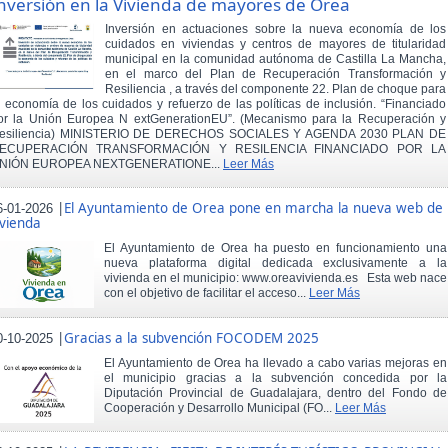
nversión en la Vivienda de mayores de Orea
Inversión en actuaciones sobre la nueva economía de los
cuidados en viviendas y centros de mayores de titularidad
municipal en la comunidad autónoma de Castilla La Mancha,
en el marco del Plan de Recuperación Transformación y
Resiliencia , a través del componente 22. Plan de choque para
a economía de los cuidados y refuerzo de las políticas de inclusión. “Financiado
or la Unión Europea N extGenerationEU”. (Mecanismo para la Recuperación y
esiliencia) MINISTERIO DE DERECHOS SOCIALES Y AGENDA 2030 PLAN DE
ECUPERACIÓN TRANSFORMACIÓN Y RESILENCIA FINANCIADO POR LA
NIÓN EUROPEA NEXTGENERATIONE...
Leer Más
|
El Ayuntamiento de Orea pone en marcha la nueva web de
6-01-2026
ivienda
El Ayuntamiento de Orea ha puesto en funcionamiento una
nueva plataforma digital dedicada exclusivamente a la
vivienda en el municipio: www.oreavivienda.es Esta web nace
con el objetivo de facilitar el acceso...
Leer Más
|
Gracias a la subvención FOCODEM 2025
0-10-2025
El Ayuntamiento de Orea ha llevado a cabo varias mejoras en
el municipio gracias a la subvención concedida por la
Diputación Provincial de Guadalajara, dentro del Fondo de
Cooperación y Desarrollo Municipal (FO...
Leer Más