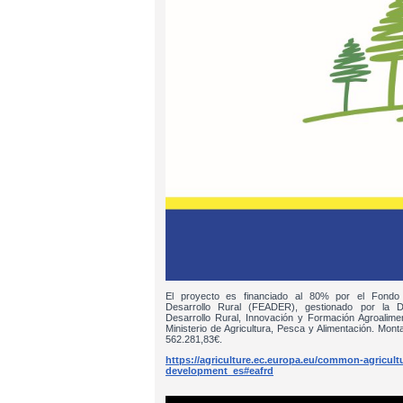
El proyecto es financiado al 80% por el Fondo
Desarrollo Rural (FEADER), gestionado por la D
Desarrollo Rural, Innovación y Formación Agroalim
Ministerio de Agricultura, Pesca y Alimentación. Monta
562.281,83€.
https://agriculture.ec.europa.eu/common-agricultur
development_es#eafrd