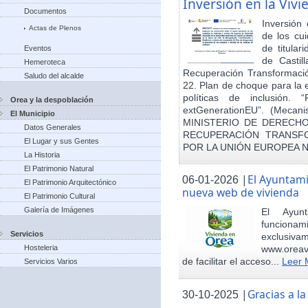
Inversión en la Viv
Documentos
Inversión
Actas de Plenos
de los cu
de titula
Eventos
de Castil
Hemeroteca
Recuperación Transformació
Saludo del alcalde
22. Plan de choque para la 
políticas de inclusión.
Orea y la despoblación
extGenerationEU”. (Mecani
El Municipio
MINISTERIO DE DERECHO
Datos Generales
RECUPERACIÓN TRANSFO
El Lugar y sus Gentes
POR LA UNIÓN EUROPEA 
La Historia
El Patrimonio Natural
|
El Ayuntam
06-01-2026
El Patrimonio Arquitectónico
nueva web de vivienda
El Patrimonio Cultural
Galería de Imágenes
El Ayun
funcionami
Servicios
exclusiv
Hosteleria
www.oreav
de facilitar el acceso...
Leer 
Servicios Varios
|
Gracias a 
30-10-2025