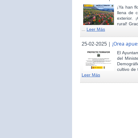
¡Ya han fl
llena de c
exterior.
rural! Gra
...
Leer Más
|
¡Orea apues
25-02-2025
El Ayunta
del Minist
Demográfi
cultivo de 
Leer Más