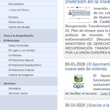
Inversión en la Viv
Documentos
Inversión
Actas de Plenos
de los cu
de titula
Eventos
de Castil
Hemeroteca
Recuperación Transformació
Saludo del alcalde
22. Plan de choque para la 
políticas de inclusión.
Orea y la despoblación
extGenerationEU”. (Mecani
El Municipio
MINISTERIO DE DERECHO
Datos Generales
RECUPERACIÓN TRANSFO
El Lugar y sus Gentes
POR LA UNIÓN EUROPEA 
La Historia
El Patrimonio Natural
|
El Ayuntam
06-01-2026
El Patrimonio Arquitectónico
nueva web de vivienda
El Patrimonio Cultural
Galería de Imágenes
El Ayun
funcionami
Servicios
exclusiv
Hosteleria
www.oreav
de facilitar el acceso...
Leer 
Servicios Varios
|
Gracias a 
30-10-2025