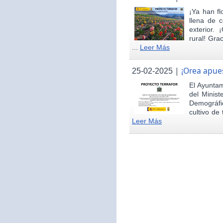
¡Ya han fl
llena de c
exterior.
rural! Gra
...
Leer Más
|
¡Orea apues
25-02-2025
El Ayunta
del Minist
Demográfi
cultivo de 
Leer Más