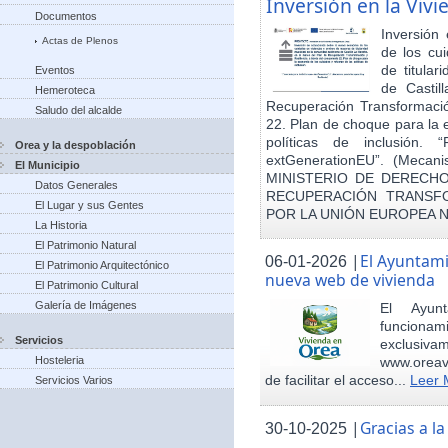
Inversión en la Viv
Documentos
Inversión
Actas de Plenos
de los cu
de titula
Eventos
de Castil
Hemeroteca
Recuperación Transformació
Saludo del alcalde
22. Plan de choque para la 
políticas de inclusión.
Orea y la despoblación
extGenerationEU”. (Mecani
El Municipio
MINISTERIO DE DERECHO
Datos Generales
RECUPERACIÓN TRANSFO
El Lugar y sus Gentes
POR LA UNIÓN EUROPEA 
La Historia
El Patrimonio Natural
|
El Ayuntam
06-01-2026
El Patrimonio Arquitectónico
nueva web de vivienda
El Patrimonio Cultural
Galería de Imágenes
El Ayun
funcionami
Servicios
exclusiv
Hosteleria
www.oreav
de facilitar el acceso...
Leer 
Servicios Varios
|
Gracias a 
30-10-2025