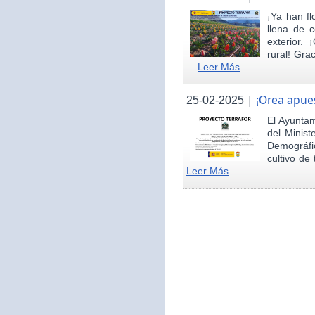
¡Ya han fl
llena de c
exterior.
rural! Gra
...
Leer Más
|
¡Orea apues
25-02-2025
El Ayunta
del Minist
Demográfi
cultivo de 
Leer Más