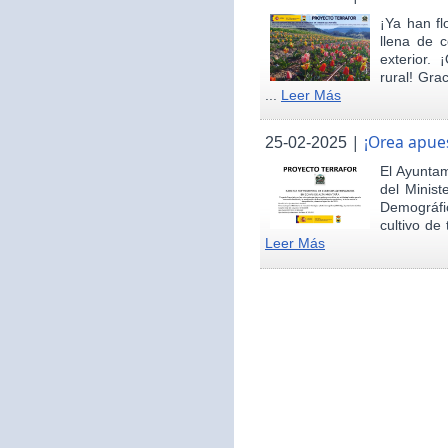
¡Ya han fl
llena de c
exterior.
rural! Gra
...
Leer Más
|
¡Orea apues
25-02-2025
El Ayunta
del Minist
Demográfi
cultivo de 
Leer Más