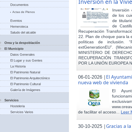
Inversión en la Viv
Documentos
Inversión
Actas de Plenos
de los cu
de titula
Eventos
de Castil
Hemeroteca
Recuperación Transformació
Saludo del alcalde
22. Plan de choque para la 
políticas de inclusión.
Orea y la despoblación
extGenerationEU”. (Mecani
El Municipio
MINISTERIO DE DERECHO
Datos Generales
RECUPERACIÓN TRANSFO
El Lugar y sus Gentes
POR LA UNIÓN EUROPEA 
La Historia
El Patrimonio Natural
|
El Ayuntam
06-01-2026
El Patrimonio Arquitectónico
nueva web de vivienda
El Patrimonio Cultural
Galería de Imágenes
El Ayun
funcionami
Servicios
exclusiv
Hosteleria
www.oreav
de facilitar el acceso...
Leer 
Servicios Varios
|
Gracias a 
30-10-2025