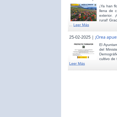
¡Ya han fl
llena de c
exterior.
rural! Gra
...
Leer Más
|
¡Orea apues
25-02-2025
El Ayunta
del Minist
Demográfi
cultivo de 
Leer Más