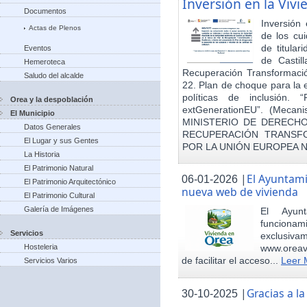
Inversión en la Viv
Documentos
Inversión
Actas de Plenos
de los cu
de titula
Eventos
de Castil
Hemeroteca
Recuperación Transformació
Saludo del alcalde
22. Plan de choque para la 
políticas de inclusión.
Orea y la despoblación
extGenerationEU”. (Mecani
El Municipio
MINISTERIO DE DERECHO
Datos Generales
RECUPERACIÓN TRANSFO
El Lugar y sus Gentes
POR LA UNIÓN EUROPEA 
La Historia
El Patrimonio Natural
|
El Ayuntam
06-01-2026
El Patrimonio Arquitectónico
nueva web de vivienda
El Patrimonio Cultural
Galería de Imágenes
El Ayun
funcionami
Servicios
exclusiv
Hosteleria
www.oreav
de facilitar el acceso...
Leer 
Servicios Varios
|
Gracias a 
30-10-2025