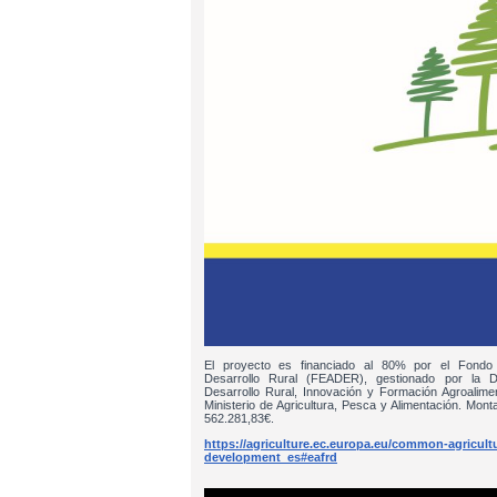
El proyecto es financiado al 80% por el Fondo
Desarrollo Rural (FEADER), gestionado por la D
Desarrollo Rural, Innovación y Formación Agroalim
Ministerio de Agricultura, Pesca y Alimentación. Monta
562.281,83€.
https://agriculture.ec.europa.eu/common-agricultur
development_es#eafrd