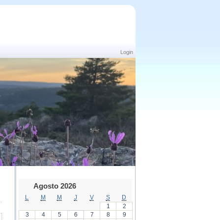
Login
Agosto 2026
L
M
M
J
V
S
D
1
2
3
4
5
6
7
8
9