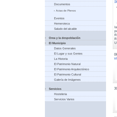
I
Documentos
Actas de Plenos
Eventos
Hemeroteca
l
Saludo del alcalde
p
R
Orea y la despoblación
R
U
El Municipio
Datos Generales
El Lugar y sus Gentes
0
v
La Historia
El Patrimonio Natural
El Patrimonio Arquitectónico
El Patrimonio Cultural
Galería de Imágenes
3
Servicios
Hosteleria
Servicios Varios