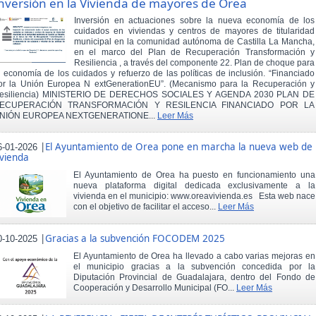
nversión en la Vivienda de mayores de Orea
Inversión en actuaciones sobre la nueva economía de los
cuidados en viviendas y centros de mayores de titularidad
municipal en la comunidad autónoma de Castilla La Mancha,
en el marco del Plan de Recuperación Transformación y
Resiliencia , a través del componente 22. Plan de choque para
a economía de los cuidados y refuerzo de las políticas de inclusión. “Financiado
or la Unión Europea N extGenerationEU”. (Mecanismo para la Recuperación y
esiliencia) MINISTERIO DE DERECHOS SOCIALES Y AGENDA 2030 PLAN DE
ECUPERACIÓN TRANSFORMACIÓN Y RESILENCIA FINANCIADO POR LA
NIÓN EUROPEA NEXTGENERATIONE...
Leer Más
|
El Ayuntamiento de Orea pone en marcha la nueva web de
6-01-2026
ivienda
El Ayuntamiento de Orea ha puesto en funcionamiento una
nueva plataforma digital dedicada exclusivamente a la
vivienda en el municipio: www.oreavivienda.es Esta web nace
con el objetivo de facilitar el acceso...
Leer Más
|
Gracias a la subvención FOCODEM 2025
0-10-2025
El Ayuntamiento de Orea ha llevado a cabo varias mejoras en
el municipio gracias a la subvención concedida por la
Diputación Provincial de Guadalajara, dentro del Fondo de
Cooperación y Desarrollo Municipal (FO...
Leer Más