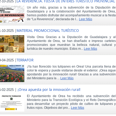
|
LA REVERENCIA. FIESTA DE INTERÉS TURÍSTICO PROVINCIAL
2-10-2025
Un año más, gracias a la subvención de la Diputación de
Guadalajara y a la colaboración del Ayuntamiento de Orea,
hemos podido disfrutar del acompañamiento musical a la fiesta
de “La Reverencia”, declarada de I...
Leer Más
|
MATERIAL PROMOCIONAL TURÍSTICO
1-10-2025
Visita Orea Gracias a la Diputación de Guadalajara y al
Ayuntamiento de Orea, se han diseñado e impreso carteles
promocionales que muestran la belleza natural, cultural y
turística de nuestro municipio. Estos m...
Leer Más
|
TERRAFOR
9-04-2025
¡Ya han florecido los tulipanes en Orea! Una parcela llena de
color te espera y puede visitarse desde el exterior. ¡Orea sigue
apostando por la innovación rural! Gracias a una subvención
del Ministerio para la ...
Leer Más
|
¡Orea apuesta por la innovación rural!
5-02-2025
El Ayuntamiento de Orea ha recibido una subvención del
Ministerio para la Transición Ecológica y el Reto Demográfico
para desarrollar un proyecto piloto de cultivo de tulipanes y
frutos rojos. Objetivos del pro...
Leer Más