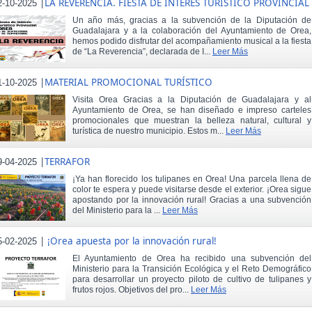
|
LA REVERENCIA. FIESTA DE INTERÉS TURÍSTICO PROVINCIAL
2-10-2025
Un año más, gracias a la subvención de la Diputación de
Guadalajara y a la colaboración del Ayuntamiento de Orea,
hemos podido disfrutar del acompañamiento musical a la fiesta
de “La Reverencia”, declarada de I...
Leer Más
|
MATERIAL PROMOCIONAL TURÍSTICO
1-10-2025
Visita Orea Gracias a la Diputación de Guadalajara y al
Ayuntamiento de Orea, se han diseñado e impreso carteles
promocionales que muestran la belleza natural, cultural y
turística de nuestro municipio. Estos m...
Leer Más
|
TERRAFOR
9-04-2025
¡Ya han florecido los tulipanes en Orea! Una parcela llena de
color te espera y puede visitarse desde el exterior. ¡Orea sigue
apostando por la innovación rural! Gracias a una subvención
del Ministerio para la ...
Leer Más
|
¡Orea apuesta por la innovación rural!
5-02-2025
El Ayuntamiento de Orea ha recibido una subvención del
Ministerio para la Transición Ecológica y el Reto Demográfico
para desarrollar un proyecto piloto de cultivo de tulipanes y
frutos rojos. Objetivos del pro...
Leer Más