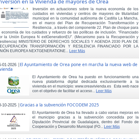
nversión en la Vivienda de mayores de Orea
Inversión en actuaciones sobre la nueva economía de los
cuidados en viviendas y centros de mayores de titularidad
municipal en la comunidad autónoma de Castilla La Mancha,
en el marco del Plan de Recuperación Transformación y
Resiliencia , a través del componente 22. Plan de choque para
a economía de los cuidados y refuerzo de las políticas de inclusión. “Financiado
or la Unión Europea N extGenerationEU”. (Mecanismo para la Recuperación y
esiliencia) MINISTERIO DE DERECHOS SOCIALES Y AGENDA 2030 PLAN DE
ECUPERACIÓN TRANSFORMACIÓN Y RESILENCIA FINANCIADO POR LA
NIÓN EUROPEA NEXTGENERATIONE...
Leer Más
|
El Ayuntamiento de Orea pone en marcha la nueva web de
6-01-2026
ivienda
El Ayuntamiento de Orea ha puesto en funcionamiento una
nueva plataforma digital dedicada exclusivamente a la
vivienda en el municipio: www.oreavivienda.es Esta web nace
con el objetivo de facilitar el acceso...
Leer Más
|
Gracias a la subvención FOCODEM 2025
0-10-2025
El Ayuntamiento de Orea ha llevado a cabo varias mejoras en
el municipio gracias a la subvención concedida por la
Diputación Provincial de Guadalajara, dentro del Fondo de
Cooperación y Desarrollo Municipal (FO...
Leer Más