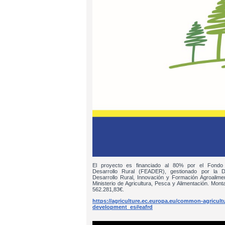
El proyecto es financiado al 80% por el Fondo
Desarrollo Rural (FEADER), gestionado por la D
Desarrollo Rural, Innovación y Formación Agroalim
Ministerio de Agricultura, Pesca y Alimentación. Monta
562.281,83€.
https://agriculture.ec.europa.eu/common-agricultur
development_es#eafrd