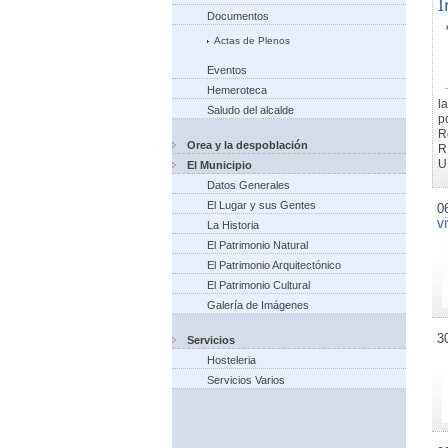
I
Documentos
Actas de Plenos
Eventos
Hemeroteca
l
Saludo del alcalde
p
R
Orea y la despoblación
R
U
El Municipio
Datos Generales
El Lugar y sus Gentes
0
v
La Historia
El Patrimonio Natural
El Patrimonio Arquitectónico
El Patrimonio Cultural
Galería de Imágenes
3
Servicios
Hosteleria
Servicios Varios