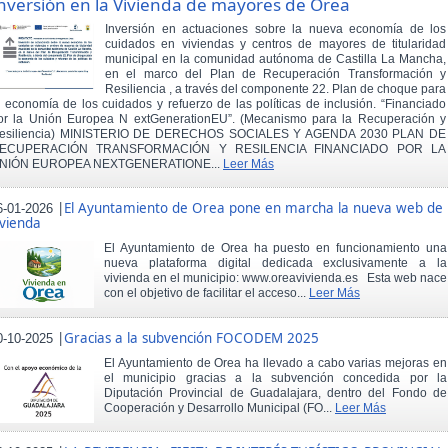
nversión en la Vivienda de mayores de Orea
Inversión en actuaciones sobre la nueva economía de los
cuidados en viviendas y centros de mayores de titularidad
municipal en la comunidad autónoma de Castilla La Mancha,
en el marco del Plan de Recuperación Transformación y
Resiliencia , a través del componente 22. Plan de choque para
a economía de los cuidados y refuerzo de las políticas de inclusión. “Financiado
or la Unión Europea N extGenerationEU”. (Mecanismo para la Recuperación y
esiliencia) MINISTERIO DE DERECHOS SOCIALES Y AGENDA 2030 PLAN DE
ECUPERACIÓN TRANSFORMACIÓN Y RESILENCIA FINANCIADO POR LA
NIÓN EUROPEA NEXTGENERATIONE...
Leer Más
|
El Ayuntamiento de Orea pone en marcha la nueva web de
6-01-2026
ivienda
El Ayuntamiento de Orea ha puesto en funcionamiento una
nueva plataforma digital dedicada exclusivamente a la
vivienda en el municipio: www.oreavivienda.es Esta web nace
con el objetivo de facilitar el acceso...
Leer Más
|
Gracias a la subvención FOCODEM 2025
0-10-2025
El Ayuntamiento de Orea ha llevado a cabo varias mejoras en
el municipio gracias a la subvención concedida por la
Diputación Provincial de Guadalajara, dentro del Fondo de
Cooperación y Desarrollo Municipal (FO...
Leer Más