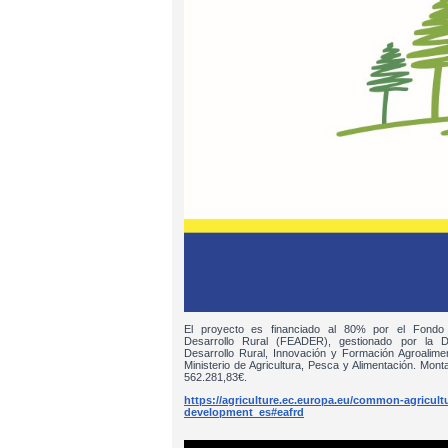
El proyecto es financiado al 80% por el Fondo
Desarrollo Rural (FEADER), gestionado por la D
Desarrollo Rural, Innovación y Formación Agroalim
Ministerio de Agricultura, Pesca y Alimentación. Monta
562.281,83€.
https://agriculture.ec.europa.eu/common-agricultur
development_es#eafrd