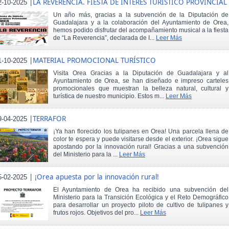
|
LA REVERENCIA. FIESTA DE INTERÉS TURÍSTICO PROVINCIAL
2-10-2025
Un año más, gracias a la subvención de la Diputación de
Guadalajara y a la colaboración del Ayuntamiento de Orea,
hemos podido disfrutar del acompañamiento musical a la fiesta
de “La Reverencia”, declarada de I...
Leer Más
|
MATERIAL PROMOCIONAL TURÍSTICO
1-10-2025
Visita Orea Gracias a la Diputación de Guadalajara y al
Ayuntamiento de Orea, se han diseñado e impreso carteles
promocionales que muestran la belleza natural, cultural y
turística de nuestro municipio. Estos m...
Leer Más
|
TERRAFOR
9-04-2025
¡Ya han florecido los tulipanes en Orea! Una parcela llena de
color te espera y puede visitarse desde el exterior. ¡Orea sigue
apostando por la innovación rural! Gracias a una subvención
del Ministerio para la ...
Leer Más
|
¡Orea apuesta por la innovación rural!
5-02-2025
El Ayuntamiento de Orea ha recibido una subvención del
Ministerio para la Transición Ecológica y el Reto Demográfico
para desarrollar un proyecto piloto de cultivo de tulipanes y
frutos rojos. Objetivos del pro...
Leer Más