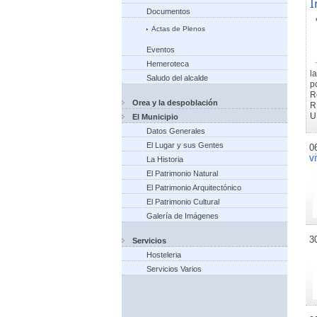
I
Documentos
Actas de Plenos
Eventos
Hemeroteca
l
Saludo del alcalde
p
R
Orea y la despoblación
R
U
El Municipio
Datos Generales
El Lugar y sus Gentes
0
v
La Historia
El Patrimonio Natural
El Patrimonio Arquitectónico
El Patrimonio Cultural
Galería de Imágenes
3
Servicios
Hosteleria
Servicios Varios