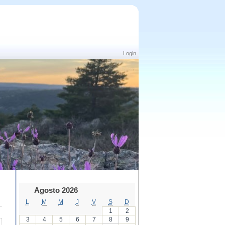
Login
Agosto 2026
L
M
M
J
V
S
D
1
2
3
4
5
6
7
8
9