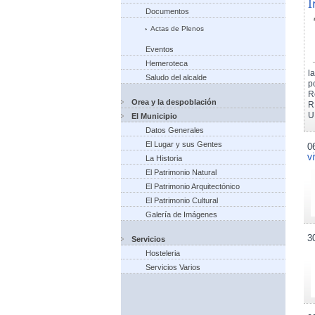
I
Documentos
Actas de Plenos
Eventos
Hemeroteca
l
Saludo del alcalde
p
R
Orea y la despoblación
R
U
El Municipio
Datos Generales
El Lugar y sus Gentes
0
v
La Historia
El Patrimonio Natural
El Patrimonio Arquitectónico
El Patrimonio Cultural
Galería de Imágenes
3
Servicios
Hosteleria
Servicios Varios