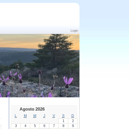
Login
Agosto 2026
L
M
M
J
V
S
D
1
2
3
4
5
6
7
8
9