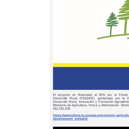
El proyecto es financiado al 80% por el Fondo
Desarrollo Rural (FEADER), gestionado por la D
Desarrollo Rural, Innovación y Formación Agroalim
Ministerio de Agricultura, Pesca y Alimentación. Monta
562.281,83€.
https://agriculture.ec.europa.eu/common-agricultur
development_es#eafrd