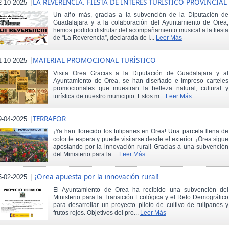
|
LA REVERENCIA. FIESTA DE INTERÉS TURÍSTICO PROVINCIAL
2-10-2025
Un año más, gracias a la subvención de la Diputación de
Guadalajara y a la colaboración del Ayuntamiento de Orea,
hemos podido disfrutar del acompañamiento musical a la fiesta
de “La Reverencia”, declarada de I...
Leer Más
|
MATERIAL PROMOCIONAL TURÍSTICO
1-10-2025
Visita Orea Gracias a la Diputación de Guadalajara y al
Ayuntamiento de Orea, se han diseñado e impreso carteles
promocionales que muestran la belleza natural, cultural y
turística de nuestro municipio. Estos m...
Leer Más
|
TERRAFOR
9-04-2025
¡Ya han florecido los tulipanes en Orea! Una parcela llena de
color te espera y puede visitarse desde el exterior. ¡Orea sigue
apostando por la innovación rural! Gracias a una subvención
del Ministerio para la ...
Leer Más
|
¡Orea apuesta por la innovación rural!
5-02-2025
El Ayuntamiento de Orea ha recibido una subvención del
Ministerio para la Transición Ecológica y el Reto Demográfico
para desarrollar un proyecto piloto de cultivo de tulipanes y
frutos rojos. Objetivos del pro...
Leer Más