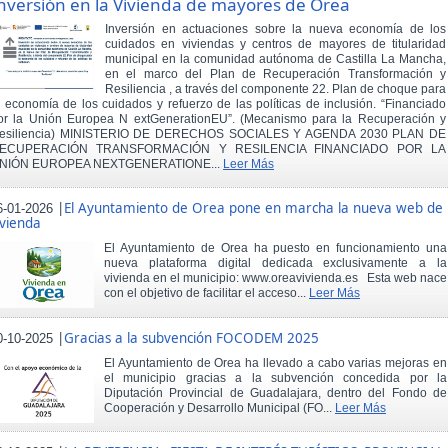
nversión en la Vivienda de mayores de Orea
Inversión en actuaciones sobre la nueva economía de los
cuidados en viviendas y centros de mayores de titularidad
municipal en la comunidad autónoma de Castilla La Mancha,
en el marco del Plan de Recuperación Transformación y
Resiliencia , a través del componente 22. Plan de choque para
a economía de los cuidados y refuerzo de las políticas de inclusión. “Financiado
or la Unión Europea N extGenerationEU”. (Mecanismo para la Recuperación y
esiliencia) MINISTERIO DE DERECHOS SOCIALES Y AGENDA 2030 PLAN DE
ECUPERACIÓN TRANSFORMACIÓN Y RESILENCIA FINANCIADO POR LA
NIÓN EUROPEA NEXTGENERATIONE...
Leer Más
|
El Ayuntamiento de Orea pone en marcha la nueva web de
6-01-2026
ivienda
El Ayuntamiento de Orea ha puesto en funcionamiento una
nueva plataforma digital dedicada exclusivamente a la
vivienda en el municipio: www.oreavivienda.es Esta web nace
con el objetivo de facilitar el acceso...
Leer Más
|
Gracias a la subvención FOCODEM 2025
0-10-2025
El Ayuntamiento de Orea ha llevado a cabo varias mejoras en
el municipio gracias a la subvención concedida por la
Diputación Provincial de Guadalajara, dentro del Fondo de
Cooperación y Desarrollo Municipal (FO...
Leer Más