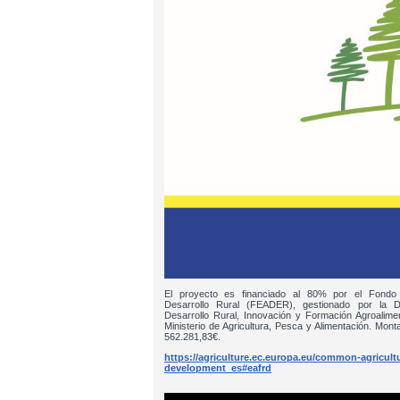
El proyecto es financiado al 80% por el Fondo
Desarrollo Rural (FEADER), gestionado por la D
Desarrollo Rural, Innovación y Formación Agroalim
Ministerio de Agricultura, Pesca y Alimentación. Monta
562.281,83€.
https://agriculture.ec.europa.eu/common-agricultur
development_es#eafrd