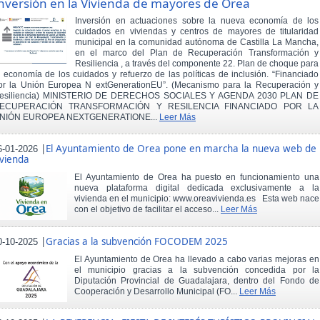
nversión en la Vivienda de mayores de Orea
Inversión en actuaciones sobre la nueva economía de los
cuidados en viviendas y centros de mayores de titularidad
municipal en la comunidad autónoma de Castilla La Mancha,
en el marco del Plan de Recuperación Transformación y
Resiliencia , a través del componente 22. Plan de choque para
a economía de los cuidados y refuerzo de las políticas de inclusión. “Financiado
or la Unión Europea N extGenerationEU”. (Mecanismo para la Recuperación y
esiliencia) MINISTERIO DE DERECHOS SOCIALES Y AGENDA 2030 PLAN DE
ECUPERACIÓN TRANSFORMACIÓN Y RESILENCIA FINANCIADO POR LA
NIÓN EUROPEA NEXTGENERATIONE...
Leer Más
|
El Ayuntamiento de Orea pone en marcha la nueva web de
6-01-2026
ivienda
El Ayuntamiento de Orea ha puesto en funcionamiento una
nueva plataforma digital dedicada exclusivamente a la
vivienda en el municipio: www.oreavivienda.es Esta web nace
con el objetivo de facilitar el acceso...
Leer Más
|
Gracias a la subvención FOCODEM 2025
0-10-2025
El Ayuntamiento de Orea ha llevado a cabo varias mejoras en
el municipio gracias a la subvención concedida por la
Diputación Provincial de Guadalajara, dentro del Fondo de
Cooperación y Desarrollo Municipal (FO...
Leer Más