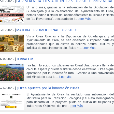
|
LA REVERENCIA. FIESTA DE INTERÉS TURÍSTICO PROVINCIAL
2-10-2025
Un año más, gracias a la subvención de la Diputación de
Guadalajara y a la colaboración del Ayuntamiento de Orea,
hemos podido disfrutar del acompañamiento musical a la fiesta
de “La Reverencia”, declarada de I...
Leer Más
|
MATERIAL PROMOCIONAL TURÍSTICO
1-10-2025
Visita Orea Gracias a la Diputación de Guadalajara y al
Ayuntamiento de Orea, se han diseñado e impreso carteles
promocionales que muestran la belleza natural, cultural y
turística de nuestro municipio. Estos m...
Leer Más
|
TERRAFOR
9-04-2025
¡Ya han florecido los tulipanes en Orea! Una parcela llena de
color te espera y puede visitarse desde el exterior. ¡Orea sigue
apostando por la innovación rural! Gracias a una subvención
del Ministerio para la ...
Leer Más
|
¡Orea apuesta por la innovación rural!
5-02-2025
El Ayuntamiento de Orea ha recibido una subvención del
Ministerio para la Transición Ecológica y el Reto Demográfico
para desarrollar un proyecto piloto de cultivo de tulipanes y
frutos rojos. Objetivos del pro...
Leer Más