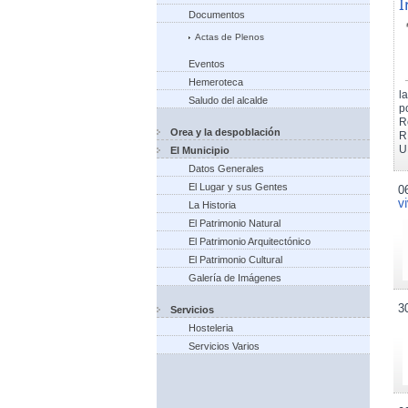
I
Documentos
Actas de Plenos
Eventos
Hemeroteca
l
Saludo del alcalde
p
R
Orea y la despoblación
R
U
El Municipio
Datos Generales
El Lugar y sus Gentes
0
v
La Historia
El Patrimonio Natural
El Patrimonio Arquitectónico
El Patrimonio Cultural
Galería de Imágenes
3
Servicios
Hosteleria
Servicios Varios