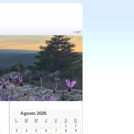
Login
Agosto 2026
L
M
M
J
V
S
D
1
2
3
4
5
6
7
8
9