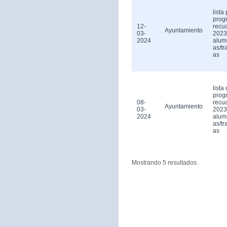
lista
prog
12-
recu
Ayuntamiento
03-
2023
2024
alum
as/tr
as
lista 
prog
08-
recu
Ayuntamiento
03-
2023
2024
alum
as/tr
as
Mostrando 5 resultados.