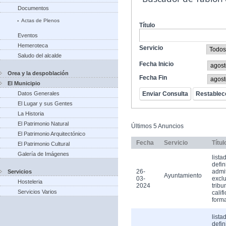
Documentos
Actas de Plenos
Título
Eventos
Hemeroteca
Servicio
Saludo del alcalde
Fecha Inicio
Orea y la despoblación
Fecha Fin
El Municipio
Datos Generales
El Lugar y sus Gentes
La Historia
El Patrimonio Natural
Últimos 5 Anuncios
El Patrimonio Arquitectónico
Fecha
Servicio
Títul
El Patrimonio Cultural
Galería de Imágenes
lista
defin
26-
admi
Servicios
Ayuntamiento
03-
exclu
Hosteleria
2024
tribu
Servicios Varios
calif
form
lista
defin