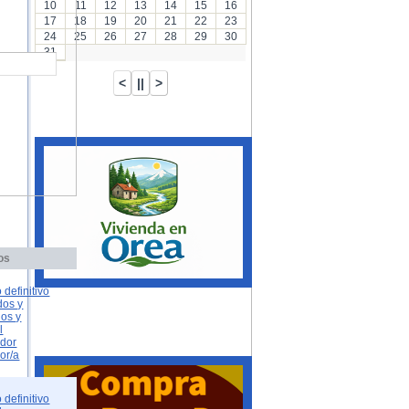
10
11
12
13
14
15
16
17
18
19
20
21
22
23
24
25
26
27
28
29
30
31
os
 definitivo
dos y
dos y
l
ador
or/a
 definitivo