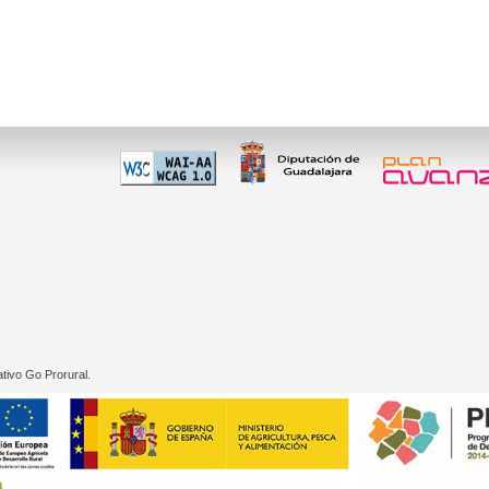
 60 01
tivo Go Prorural.