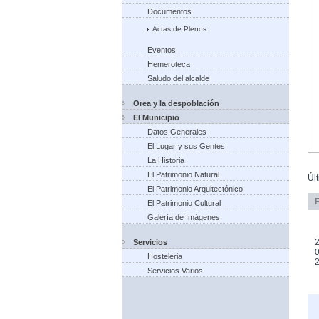
Documentos
Actas de Plenos
Eventos
Hemeroteca
Saludo del alcalde
Orea y la despoblación
El Municipio
Datos Generales
El Lugar y sus Gentes
La Historia
El Patrimonio Natural
Úl
El Patrimonio Arquitectónico
El Patrimonio Cultural
Galería de Imágenes
2
Servicios
0
Hosteleria
Servicios Varios