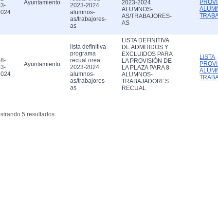
PROVI
Ayuntamiento
2023-2024
3-
2023-2024
ALUM
ALUMNOS-
2024
alumnos-
TRAB
AS/TRABAJORES-
as/trabajores-
AS
as
LISTA DEFINITIVA
lista definitiva
DE ADMITIDOS Y
programa
EXCLUIDOS PARA
LISTA
8-
recual orea
LA PROVISIÓN DE
PROVI
Ayuntamiento
3-
2023-2024
LA PLAZA PARA 8
ALUM
2024
alumnos-
ALUMNOS-
TRAB
as/trabajores-
TRABAJADORES
as
RECUAL
strando 5 resultados.