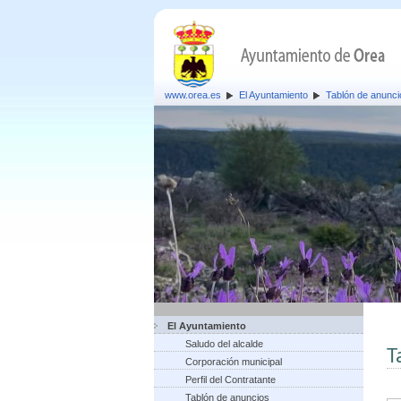
www.orea.es
El Ayuntamiento
Tablón de anunci
El Ayuntamiento
Saludo del alcalde
T
Corporación municipal
Perfil del Contratante
Tablón de anuncios