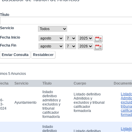
Título
Servicio
Fecha Inicio
Fecha Fin
timos 5 Anuncios
Fecha
Servicio
Título
Cuerpo
Document
listado
Listado
Listado definitivo
definitivo
Admiti
Admitidos y
6-
admitidos y
exclui
Ayuntamiento
excluidos y tribunal
3-
excluidos y
tribuna
calificador
2024
tribunal
calific
formador/a
calificador
formad
formador/a
listado
Listado
definitivo
Listado definitivo