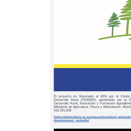
El proyecto es financiado al 80% por el Fondo
Desarrollo Rural (FEADER), gestionado por la D
Desarrollo Rural, Innovación y Formación Agroalim
Ministerio de Agricultura, Pesca y Alimentación. Monta
562.281,83€.
https://agriculture.ec.europa.eu/common-agricultur
development_es#eafrd