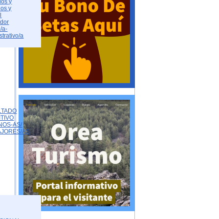
dos y
dos y
l
ador
/a-
strativo/a
LTADO
ITIVO
NOS-AS/
AJORES/AS