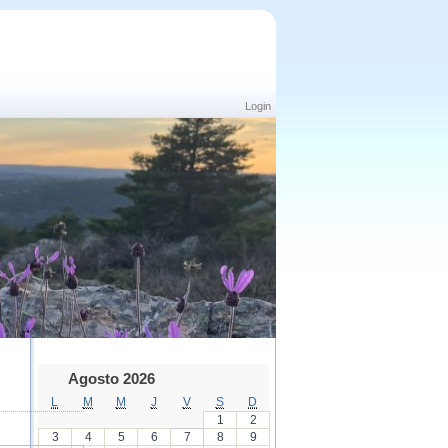
Login
Agosto 2026
L
M
M
J
V
S
D
1
2
3
4
5
6
7
8
9