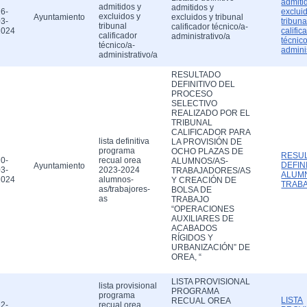
admiti
admitidos y
admitidos y
6-
exclui
excluidos y
Ayuntamiento
excluidos y tribunal
3-
tribuna
tribunal
calificador técnico/a-
2024
calific
calificador
administrativo/a
técnico
técnico/a-
admini
administrativo/a
RESULTADO
DEFINITIVO DEL
PROCESO
SELECTIVO
REALIZADO POR EL
TRIBUNAL
CALIFICADOR PARA
lista definitiva
LA PROVISIÓN DE
programa
OCHO PLAZAS DE
RESU
0-
recual orea
ALUMNOS/AS-
DEFIN
Ayuntamiento
3-
2023-2024
TRABAJADORES/AS
ALUM
2024
alumnos-
Y CREACIÓN DE
TRAB
as/trabajores-
BOLSA DE
as
TRABAJO
“OPERACIONES
AUXILIARES DE
ACABADOS
RÍGIDOS Y
URBANIZACIÓN” DE
OREA, “
LISTA PROVISIONAL
lista provisional
PROGRAMA
programa
LISTA
RECUAL OREA
2-
recual orea