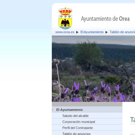
www.orea.es
El Ayuntamiento
Tablón de anunci
El Ayuntamiento
Saludo del alcalde
T
Corporación municipal
Perfil del Contratante
Tablón de anuncios