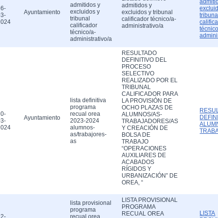
admiti
admitidos y
admitidos y
6-
exclui
excluidos y
Ayuntamiento
excluidos y tribunal
3-
tribuna
tribunal
calificador técnico/a-
2024
calific
calificador
administrativo/a
técnico
técnico/a-
admini
administrativo/a
RESULTADO
DEFINITIVO DEL
PROCESO
SELECTIVO
REALIZADO POR EL
TRIBUNAL
CALIFICADOR PARA
lista definitiva
LA PROVISIÓN DE
programa
OCHO PLAZAS DE
RESU
0-
recual orea
ALUMNOS/AS-
DEFIN
Ayuntamiento
3-
2023-2024
TRABAJADORES/AS
ALUM
2024
alumnos-
Y CREACIÓN DE
TRAB
as/trabajores-
BOLSA DE
as
TRABAJO
“OPERACIONES
AUXILIARES DE
ACABADOS
RÍGIDOS Y
URBANIZACIÓN” DE
OREA, “
LISTA PROVISIONAL
lista provisional
PROGRAMA
programa
LISTA
RECUAL OREA
2-
recual orea