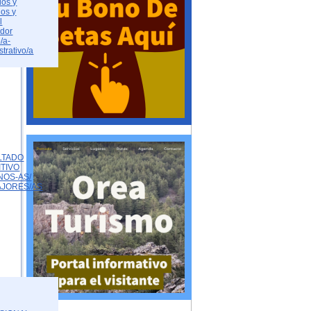
dos y
dos y
l
ador
/a-
strativo/a
LTADO
ITIVO
NOS-AS/
AJORES/AS