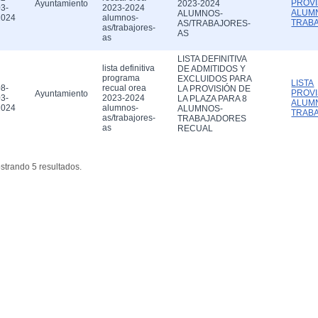
PROVI
Ayuntamiento
2023-2024
3-
2023-2024
ALUM
ALUMNOS-
2024
alumnos-
TRAB
AS/TRABAJORES-
as/trabajores-
AS
as
LISTA DEFINITIVA
lista definitiva
DE ADMITIDOS Y
programa
EXCLUIDOS PARA
LISTA
8-
recual orea
LA PROVISIÓN DE
PROVI
Ayuntamiento
3-
2023-2024
LA PLAZA PARA 8
ALUM
2024
alumnos-
ALUMNOS-
TRAB
as/trabajores-
TRABAJADORES
as
RECUAL
strando 5 resultados.