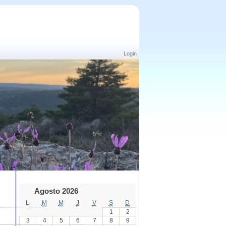
Login
Agosto 2026
L
M
M
J
V
S
D
1
2
3
4
5
6
7
8
9