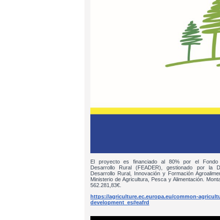
El proyecto es financiado al 80% por el Fondo
Desarrollo Rural (FEADER), gestionado por la D
Desarrollo Rural, Innovación y Formación Agroalim
Ministerio de Agricultura, Pesca y Alimentación. Monta
562.281,83€.
https://agriculture.ec.europa.eu/common-agricultur
development_es#eafrd