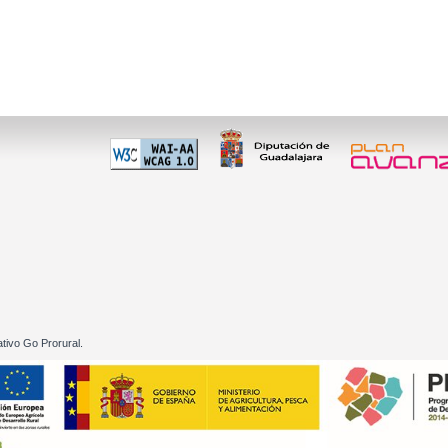
 60 01
tivo Go Prorural.