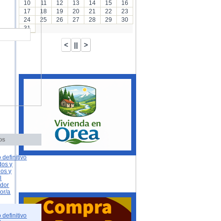
10
11
12
13
14
15
16
17
18
19
20
21
22
23
24
25
26
27
28
29
30
31
os
 definitivo
dos y
dos y
l
ador
or/a
 definitivo