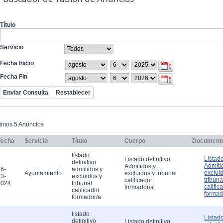
Título
Servicio
Fecha Inicio
Fecha Fin
timos 5 Anuncios
Fecha
Servicio
Título
Cuerpo
Document
listado
Listado
Listado definitivo
definitivo
Admiti
Admitidos y
6-
admitidos y
exclui
Ayuntamiento
excluidos y tribunal
3-
excluidos y
tribuna
calificador
2024
tribunal
calific
formador/a
calificador
formad
formador/a
listado
Listado
definitivo
Listado definitivo