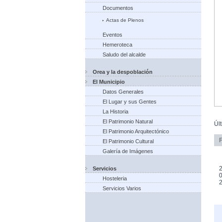
Documentos
Actas de Plenos
Eventos
Hemeroteca
Saludo del alcalde
Orea y la despoblación
El Municipio
Datos Generales
El Lugar y sus Gentes
La Historia
El Patrimonio Natural
Úl
El Patrimonio Arquitectónico
El Patrimonio Cultural
Galería de Imágenes
2
Servicios
0
Hosteleria
Servicios Varios