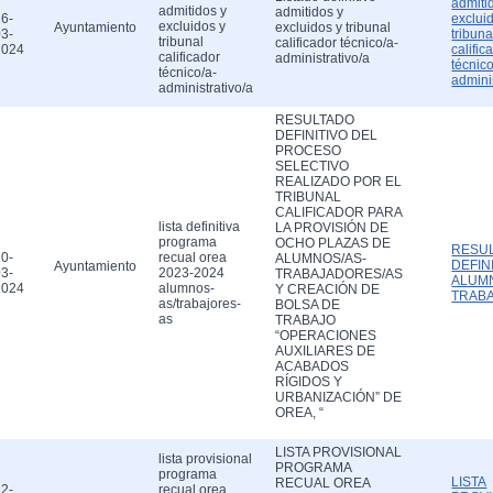
admiti
admitidos y
admitidos y
6-
exclui
excluidos y
Ayuntamiento
excluidos y tribunal
3-
tribuna
tribunal
calificador técnico/a-
2024
calific
calificador
administrativo/a
técnico
técnico/a-
admini
administrativo/a
RESULTADO
DEFINITIVO DEL
PROCESO
SELECTIVO
REALIZADO POR EL
TRIBUNAL
CALIFICADOR PARA
lista definitiva
LA PROVISIÓN DE
programa
OCHO PLAZAS DE
RESU
0-
recual orea
ALUMNOS/AS-
DEFIN
Ayuntamiento
3-
2023-2024
TRABAJADORES/AS
ALUM
2024
alumnos-
Y CREACIÓN DE
TRAB
as/trabajores-
BOLSA DE
as
TRABAJO
“OPERACIONES
AUXILIARES DE
ACABADOS
RÍGIDOS Y
URBANIZACIÓN” DE
OREA, “
LISTA PROVISIONAL
lista provisional
PROGRAMA
programa
LISTA
RECUAL OREA
2-
recual orea