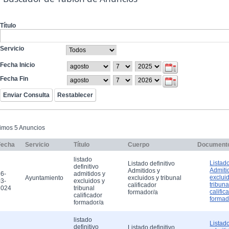
Título
Servicio
Fecha Inicio
Fecha Fin
timos 5 Anuncios
Fecha
Servicio
Título
Cuerpo
Document
listado
Listado
Listado definitivo
definitivo
Admiti
Admitidos y
6-
admitidos y
exclui
Ayuntamiento
excluidos y tribunal
3-
excluidos y
tribuna
calificador
2024
tribunal
calific
formador/a
calificador
formad
formador/a
listado
Listado
definitivo
Listado definitivo