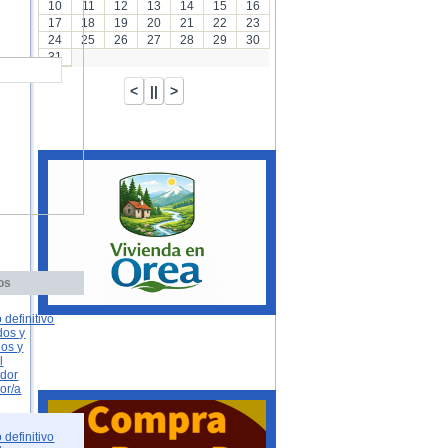
10
11
12
13
14
15
16
17
18
19
20
21
22
23
24
25
26
27
28
29
30
31
os
 definitivo
dos y
dos y
l
ador
or/a
 definitivo