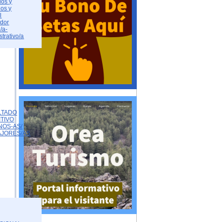
dos y
dos y
l
ador
/a-
strativo/a
LTADO
ITIVO
NOS-AS/
AJORES/AS