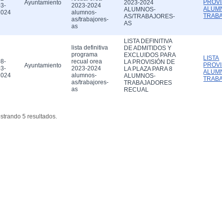
PROVI
Ayuntamiento
2023-2024
3-
2023-2024
ALUM
ALUMNOS-
2024
alumnos-
TRAB
AS/TRABAJORES-
as/trabajores-
AS
as
LISTA DEFINITIVA
lista definitiva
DE ADMITIDOS Y
programa
EXCLUIDOS PARA
LISTA
8-
recual orea
LA PROVISIÓN DE
PROVI
Ayuntamiento
3-
2023-2024
LA PLAZA PARA 8
ALUM
2024
alumnos-
ALUMNOS-
TRAB
as/trabajores-
TRABAJADORES
as
RECUAL
strando 5 resultados.