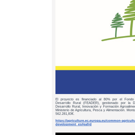
El proyecto es financiado al 80% por el Fondo
Desarrollo Rural (FEADER), gestionado por la D
Desarrollo Rural, Innovación y Formación Agroalim
Ministerio de Agricultura, Pesca y Alimentación. Monta
562.281,83€.
https://agriculture.ec.europa.eu/common-agricultur
development_es#eafrd