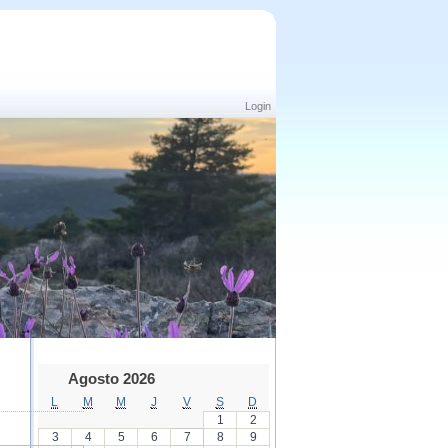
Login
Agosto 2026
L
M
M
J
V
S
D
1
2
3
4
5
6
7
8
9