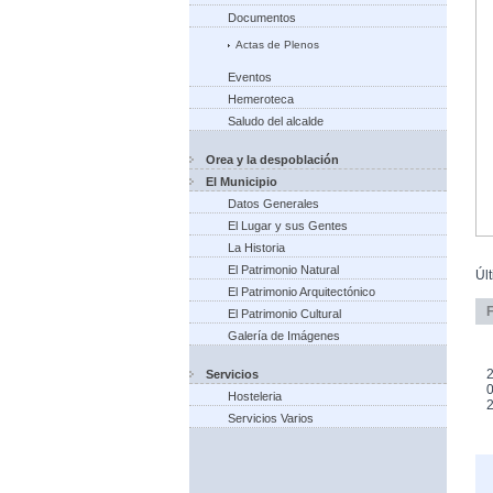
Documentos
Actas de Plenos
Eventos
Hemeroteca
Saludo del alcalde
Orea y la despoblación
El Municipio
Datos Generales
El Lugar y sus Gentes
La Historia
El Patrimonio Natural
Úl
El Patrimonio Arquitectónico
El Patrimonio Cultural
Galería de Imágenes
2
Servicios
0
Hosteleria
Servicios Varios