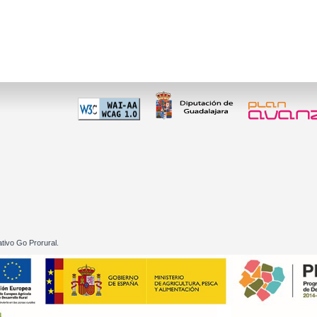
 60 01
tivo Go Prorural.