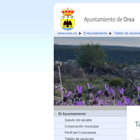
www.orea.es
El Ayuntamiento
Tablón de anunci
El Ayuntamiento
Saludo del alcalde
T
Corporación municipal
Perfil del Contratante
Tablón de anuncios