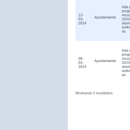
lista
prog
12-
recu
Ayuntamiento
03-
2023
2024
alum
as/tr
as
lista 
prog
08-
recu
Ayuntamiento
03-
2023
2024
alum
as/tr
as
Mostrando 5 resultados.