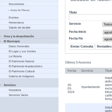
Documentos
Actas de Plenos
Título
Eventos
Hemeroteca
Servicio
Saludo del alcalde
Fecha Inicio
Orea y la despoblación
Fecha Fin
El Municipio
Datos Generales
El Lugar y sus Gentes
La Historia
El Patrimonio Natural
Últimos 5 Anuncios
El Patrimonio Arquitectónico
Fecha
Servicio
Títul
El Patrimonio Cultural
Galería de Imágenes
lista
defin
26-
admi
Servicios
Ayuntamiento
03-
exclu
Hosteleria
2024
tribu
Servicios Varios
calif
form
lista
defin