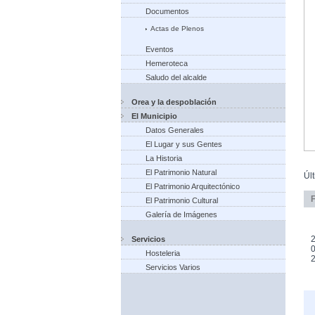
Documentos
Actas de Plenos
Eventos
Hemeroteca
Saludo del alcalde
Orea y la despoblación
El Municipio
Datos Generales
El Lugar y sus Gentes
La Historia
El Patrimonio Natural
Úl
El Patrimonio Arquitectónico
El Patrimonio Cultural
Galería de Imágenes
2
Servicios
0
Hosteleria
Servicios Varios