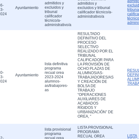
admiti
admitidos y
admitidos y
6-
exclui
excluidos y
Ayuntamiento
excluidos y tribunal
3-
tribuna
tribunal
calificador técnico/a-
2024
calific
calificador
administrativo/a
técnico
técnico/a-
admini
administrativo/a
RESULTADO
DEFINITIVO DEL
PROCESO
SELECTIVO
REALIZADO POR EL
TRIBUNAL
CALIFICADOR PARA
lista definitiva
LA PROVISIÓN DE
programa
OCHO PLAZAS DE
RESU
0-
recual orea
ALUMNOS/AS-
DEFIN
Ayuntamiento
3-
2023-2024
TRABAJADORES/AS
ALUM
2024
alumnos-
Y CREACIÓN DE
TRAB
as/trabajores-
BOLSA DE
as
TRABAJO
“OPERACIONES
AUXILIARES DE
ACABADOS
RÍGIDOS Y
URBANIZACIÓN” DE
OREA, “
LISTA PROVISIONAL
lista provisional
PROGRAMA
programa
LISTA
RECUAL OREA
2-
recual orea