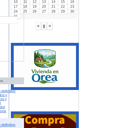
10
11
12
13
14
15
16
17
18
19
20
21
22
23
24
25
26
27
28
29
30
31
os
 definitivo
dos y
dos y
l
ador
or/a
 definitivo