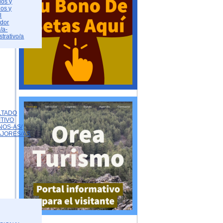
dos y
dos y
l
ador
/a-
strativo/a
LTADO
ITIVO
NOS-AS/
AJORES/AS