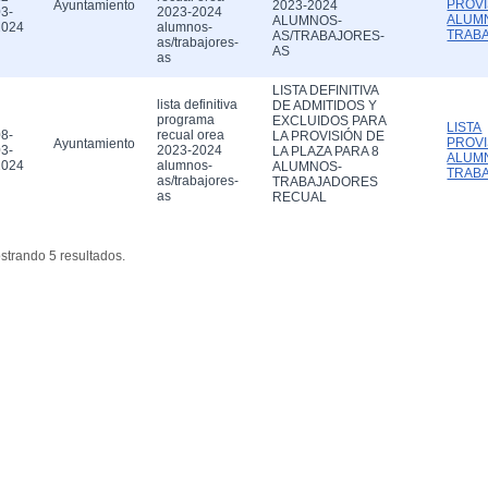
PROVI
Ayuntamiento
2023-2024
3-
2023-2024
ALUM
ALUMNOS-
2024
alumnos-
TRAB
AS/TRABAJORES-
as/trabajores-
AS
as
LISTA DEFINITIVA
lista definitiva
DE ADMITIDOS Y
programa
EXCLUIDOS PARA
LISTA
8-
recual orea
LA PROVISIÓN DE
PROVI
Ayuntamiento
3-
2023-2024
LA PLAZA PARA 8
ALUM
2024
alumnos-
ALUMNOS-
TRAB
as/trabajores-
TRABAJADORES
as
RECUAL
strando 5 resultados.