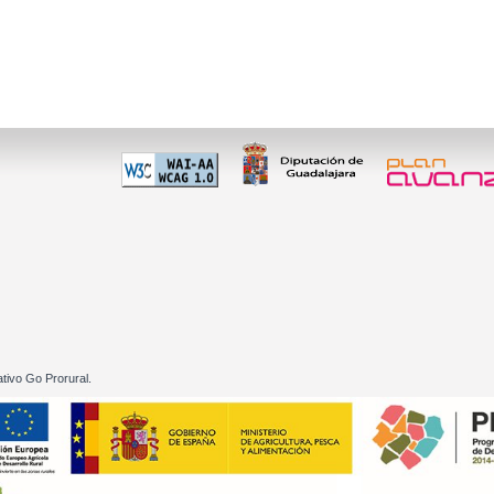
 60 01
tivo Go Prorural.