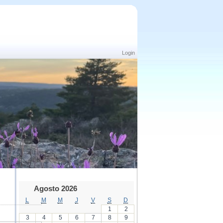
Login
Agosto 2026
L
M
M
J
V
S
D
1
2
3
4
5
6
7
8
9