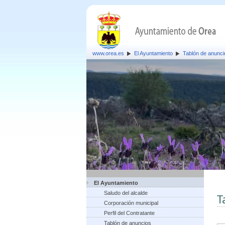
www.orea.es
El Ayuntamiento
Tablón de anunci
El Ayuntamiento
Saludo del alcalde
T
Corporación municipal
Perfil del Contratante
Tablón de anuncios