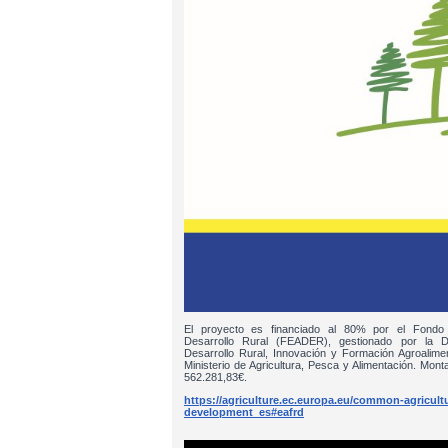
El proyecto es financiado al 80% por el Fondo
Desarrollo Rural (FEADER), gestionado por la D
Desarrollo Rural, Innovación y Formación Agroalim
Ministerio de Agricultura, Pesca y Alimentación. Monta
562.281,83€.
https://agriculture.ec.europa.eu/common-agricultur
development_es#eafrd