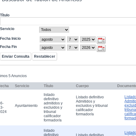
Título
Servicio
Fecha Inicio
Fecha Fin
timos 5 Anuncios
Fecha
Servicio
Título
Cuerpo
Document
listado
Listado
Listado definitivo
definitivo
Admiti
Admitidos y
6-
admitidos y
exclui
Ayuntamiento
excluidos y tribunal
3-
excluidos y
tribuna
calificador
2024
tribunal
calific
formador/a
calificador
formad
formador/a
listado
Listado
definitivo
Listado definitivo