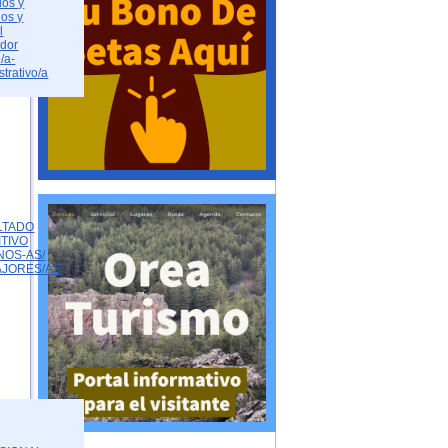
dos y
dos y
l
ador
/a-
strativo/a
LTADO
ITIVO
NOS-AS/
AJORES/AS