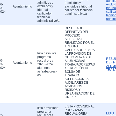
admiti
admitidos y
admitidos y
6-
exclui
excluidos y
Ayuntamiento
excluidos y tribunal
3-
tribuna
tribunal
calificador técnico/a-
2024
calific
calificador
administrativo/a
técnico
técnico/a-
admini
administrativo/a
RESULTADO
DEFINITIVO DEL
PROCESO
SELECTIVO
REALIZADO POR EL
TRIBUNAL
CALIFICADOR PARA
lista definitiva
LA PROVISIÓN DE
programa
OCHO PLAZAS DE
RESU
0-
recual orea
ALUMNOS/AS-
DEFIN
Ayuntamiento
3-
2023-2024
TRABAJADORES/AS
ALUM
2024
alumnos-
Y CREACIÓN DE
TRAB
as/trabajores-
BOLSA DE
as
TRABAJO
“OPERACIONES
AUXILIARES DE
ACABADOS
RÍGIDOS Y
URBANIZACIÓN” DE
OREA, “
LISTA PROVISIONAL
lista provisional
PROGRAMA
programa
LISTA
RECUAL OREA
2-
recual orea