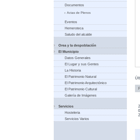
Documentos
Actas de Plenos
Eventos
Hemeroteca
Saludo del alcalde
Orea y la despoblación
El Municipio
Datos Generales
El Lugar y sus Gentes
La Historia
El Patrimonio Natural
Úl
El Patrimonio Arquitectónico
El Patrimonio Cultural
Galería de Imágenes
2
Servicios
0
Hosteleria
Servicios Varios