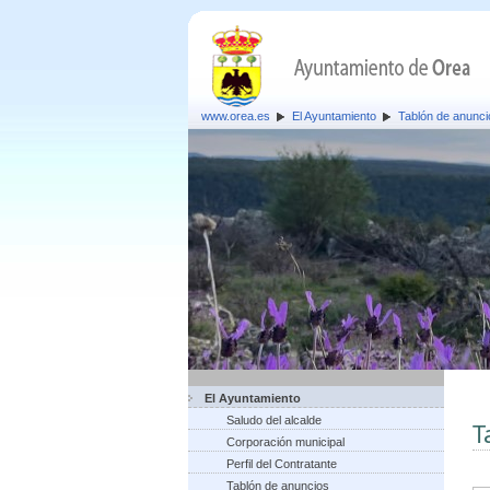
www.orea.es
El Ayuntamiento
Tablón de anunci
El Ayuntamiento
Saludo del alcalde
T
Corporación municipal
Perfil del Contratante
Tablón de anuncios