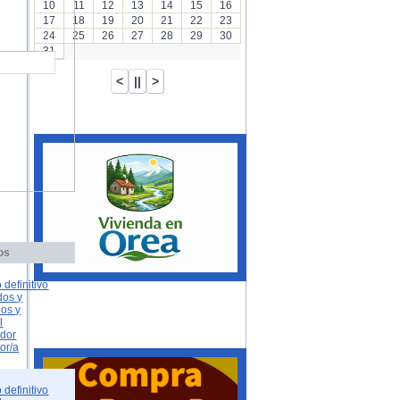
10
11
12
13
14
15
16
17
18
19
20
21
22
23
24
25
26
27
28
29
30
31
os
 definitivo
dos y
dos y
l
ador
or/a
 definitivo