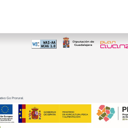
 60 01
tivo Go Prorural.