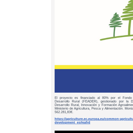
El proyecto es financiado al 80% por el Fondo
Desarrollo Rural (FEADER), gestionado por la D
Desarrollo Rural, Innovación y Formación Agroalim
Ministerio de Agricultura, Pesca y Alimentación. Monta
562.281,83€.
https://agriculture.ec.europa.eu/common-agricultur
development_es#eafrd