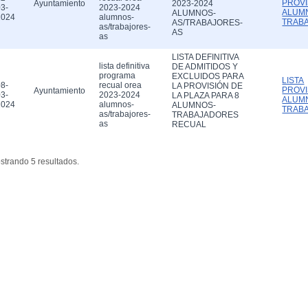
PROVI
Ayuntamiento
2023-2024
3-
2023-2024
ALUM
ALUMNOS-
2024
alumnos-
TRAB
AS/TRABAJORES-
as/trabajores-
AS
as
LISTA DEFINITIVA
lista definitiva
DE ADMITIDOS Y
programa
EXCLUIDOS PARA
LISTA
8-
recual orea
LA PROVISIÓN DE
PROVI
Ayuntamiento
3-
2023-2024
LA PLAZA PARA 8
ALUM
2024
alumnos-
ALUMNOS-
TRAB
as/trabajores-
TRABAJADORES
as
RECUAL
strando 5 resultados.