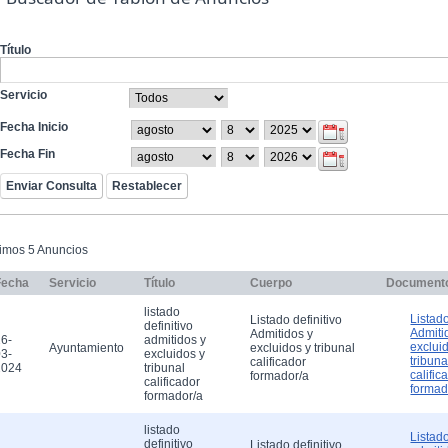
Título
Servicio
Fecha Inicio
Fecha Fin
timos 5 Anuncios
Fecha
Servicio
Título
Cuerpo
Document
listado
Listado
Listado definitivo
definitivo
Admiti
Admitidos y
6-
admitidos y
exclui
Ayuntamiento
excluidos y tribunal
3-
excluidos y
tribuna
calificador
2024
tribunal
calific
formador/a
calificador
formad
formador/a
listado
Listado
definitivo
Listado definitivo