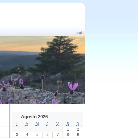
Login
Agosto 2026
L
M
M
J
V
S
D
1
2
3
4
5
6
7
8
9