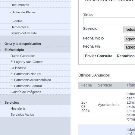
Documentos
Actas de Plenos
Título
Eventos
Hemeroteca
Servicio
Saludo del alcalde
Fecha Inicio
Orea y la despoblación
Fecha Fin
El Municipio
Datos Generales
El Lugar y sus Gentes
La Historia
El Patrimonio Natural
Últimos 5 Anuncios
El Patrimonio Arquitectónico
Fecha
Servicio
Títul
El Patrimonio Cultural
Galería de Imágenes
lista
defin
26-
admi
Servicios
Ayuntamiento
03-
exclu
Hosteleria
2024
tribu
Servicios Varios
calif
form
lista
defin