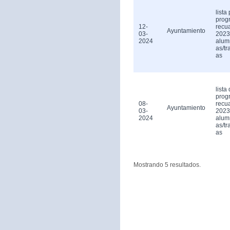
lista
prog
12-
recu
Ayuntamiento
03-
2023
2024
alum
as/tr
as
lista 
prog
08-
recu
Ayuntamiento
03-
2023
2024
alum
as/tr
as
Mostrando 5 resultados.