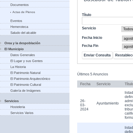
Documentos
Actas de Plenos
Título
Eventos
Hemeroteca
Servicio
Saludo del alcalde
Fecha Inicio
Orea y la despoblación
Fecha Fin
El Municipio
Datos Generales
El Lugar y sus Gentes
La Historia
El Patrimonio Natural
Últimos 5 Anuncios
El Patrimonio Arquitectónico
Fecha
Servicio
Títul
El Patrimonio Cultural
Galería de Imágenes
lista
defin
26-
admi
Servicios
Ayuntamiento
03-
exclu
Hosteleria
2024
tribu
Servicios Varios
calif
form
lista
defin