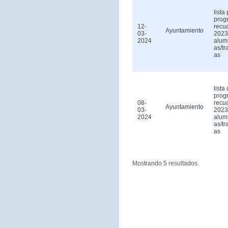
lista
prog
12-
recu
Ayuntamiento
03-
2023
2024
alum
as/tr
as
lista 
prog
08-
recu
Ayuntamiento
03-
2023
2024
alum
as/tr
as
Mostrando 5 resultados.