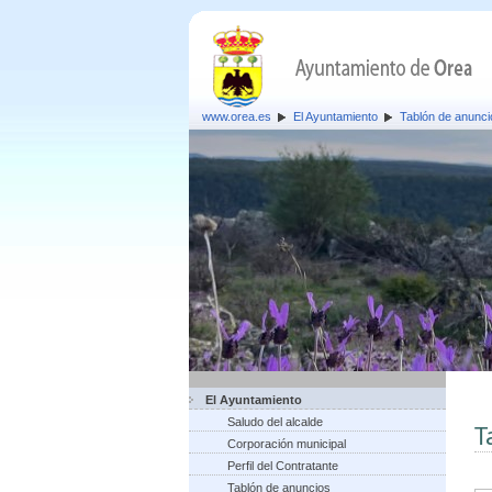
www.orea.es
El Ayuntamiento
Tablón de anunci
El Ayuntamiento
Saludo del alcalde
T
Corporación municipal
Perfil del Contratante
Tablón de anuncios