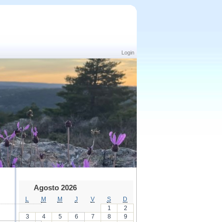
Login
Agosto 2026
L
M
M
J
V
S
D
1
2
3
4
5
6
7
8
9