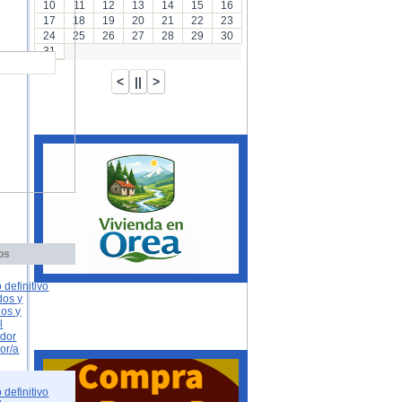
10
11
12
13
14
15
16
17
18
19
20
21
22
23
24
25
26
27
28
29
30
31
os
 definitivo
dos y
dos y
l
ador
or/a
 definitivo