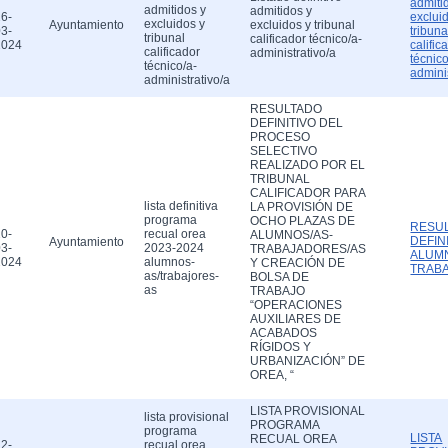
admiti
admitidos y
admitidos y
6-
exclui
excluidos y
Ayuntamiento
excluidos y tribunal
3-
tribuna
tribunal
calificador técnico/a-
2024
calific
calificador
administrativo/a
técnico
técnico/a-
admini
administrativo/a
RESULTADO
DEFINITIVO DEL
PROCESO
SELECTIVO
REALIZADO POR EL
TRIBUNAL
CALIFICADOR PARA
lista definitiva
LA PROVISIÓN DE
programa
OCHO PLAZAS DE
RESU
0-
recual orea
ALUMNOS/AS-
DEFIN
Ayuntamiento
3-
2023-2024
TRABAJADORES/AS
ALUM
2024
alumnos-
Y CREACIÓN DE
TRAB
as/trabajores-
BOLSA DE
as
TRABAJO
“OPERACIONES
AUXILIARES DE
ACABADOS
RÍGIDOS Y
URBANIZACIÓN” DE
OREA, “
LISTA PROVISIONAL
lista provisional
PROGRAMA
programa
LISTA
RECUAL OREA
2-
recual orea