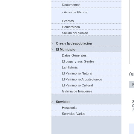
Documentos
Actas de Plenos
Eventos
Hemeroteca
Saludo del alcalde
Orea y la despoblación
El Municipio
Datos Generales
El Lugar y sus Gentes
La Historia
El Patrimonio Natural
Úl
El Patrimonio Arquitectónico
El Patrimonio Cultural
Galería de Imágenes
2
Servicios
0
Hosteleria
Servicios Varios