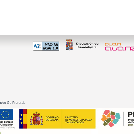
 60 01
tivo Go Prorural.