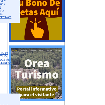
dos y
dos y
l
ador
/a-
strativo/a
LTADO
ITIVO
NOS-AS/
AJORES/AS