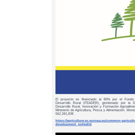
El proyecto es financiado al 80% por el Fondo
Desarrollo Rural (FEADER), gestionado por la D
Desarrollo Rural, Innovación y Formación Agroalim
Ministerio de Agricultura, Pesca y Alimentación. Monta
562.281,83€.
https://agriculture.ec.europa.eu/common-agricultur
development_es#eafrd