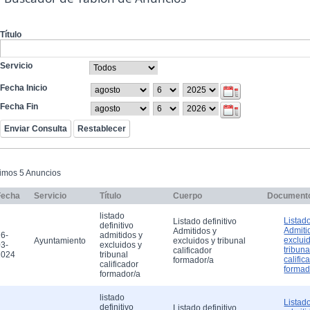
Título
Servicio
Fecha Inicio
Fecha Fin
timos 5 Anuncios
Fecha
Servicio
Título
Cuerpo
Document
listado
Listado
Listado definitivo
definitivo
Admiti
Admitidos y
6-
admitidos y
exclui
Ayuntamiento
excluidos y tribunal
3-
excluidos y
tribuna
calificador
2024
tribunal
calific
formador/a
calificador
formad
formador/a
listado
Listado
definitivo
Listado definitivo