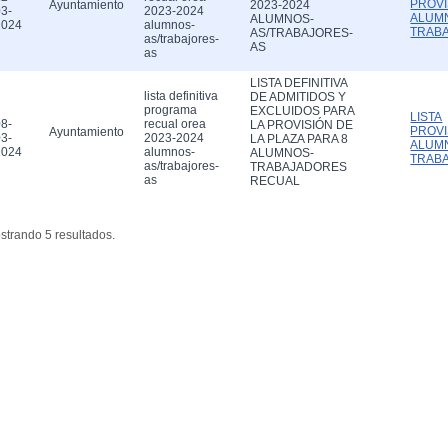
PROVI
Ayuntamiento
2023-2024
3-
2023-2024
ALUM
ALUMNOS-
2024
alumnos-
TRAB
AS/TRABAJORES-
as/trabajores-
AS
as
LISTA DEFINITIVA
lista definitiva
DE ADMITIDOS Y
programa
EXCLUIDOS PARA
LISTA
8-
recual orea
LA PROVISIÓN DE
PROVI
Ayuntamiento
3-
2023-2024
LA PLAZA PARA 8
ALUM
2024
alumnos-
ALUMNOS-
TRAB
as/trabajores-
TRABAJADORES
as
RECUAL
strando 5 resultados.