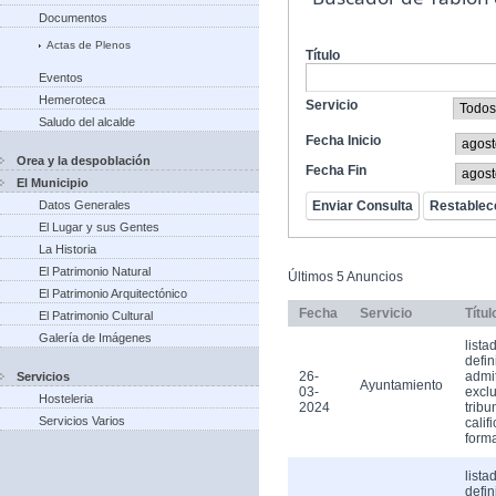
Documentos
Actas de Plenos
Título
Eventos
Hemeroteca
Servicio
Saludo del alcalde
Fecha Inicio
Orea y la despoblación
Fecha Fin
El Municipio
Datos Generales
El Lugar y sus Gentes
La Historia
El Patrimonio Natural
Últimos 5 Anuncios
El Patrimonio Arquitectónico
Fecha
Servicio
Títul
El Patrimonio Cultural
Galería de Imágenes
lista
defin
26-
admi
Servicios
Ayuntamiento
03-
exclu
Hosteleria
2024
tribu
Servicios Varios
calif
form
lista
defin