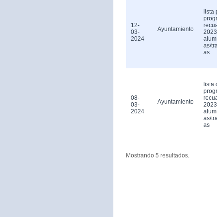
lista
prog
12-
recu
Ayuntamiento
03-
2023
2024
alum
as/tr
as
lista 
prog
08-
recu
Ayuntamiento
03-
2023
2024
alum
as/tr
as
Mostrando 5 resultados.