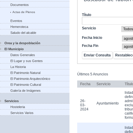
Documentos
Actas de Plenos
Título
Eventos
Hemeroteca
Servicio
Saludo del alcalde
Fecha Inicio
Orea y la despoblación
Fecha Fin
El Municipio
Datos Generales
El Lugar y sus Gentes
La Historia
El Patrimonio Natural
Últimos 5 Anuncios
El Patrimonio Arquitectónico
Fecha
Servicio
Títul
El Patrimonio Cultural
Galería de Imágenes
lista
defin
26-
admi
Servicios
Ayuntamiento
03-
exclu
Hosteleria
2024
tribu
Servicios Varios
calif
form
lista
defin