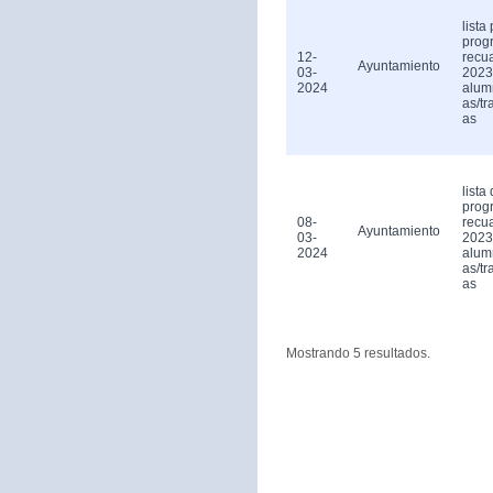
lista
prog
12-
recu
Ayuntamiento
03-
2023
2024
alum
as/tr
as
lista 
prog
08-
recu
Ayuntamiento
03-
2023
2024
alum
as/tr
as
Mostrando 5 resultados.