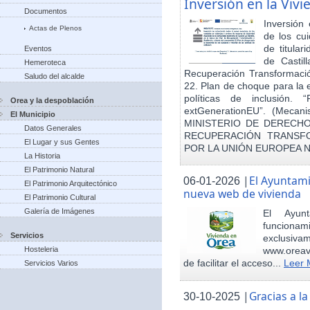
Inversión en la Viv
Documentos
Inversión
Actas de Plenos
de los cu
de titula
Eventos
de Castil
Hemeroteca
Recuperación Transformació
Saludo del alcalde
22. Plan de choque para la 
políticas de inclusión.
Orea y la despoblación
extGenerationEU”. (Mecani
El Municipio
MINISTERIO DE DERECHO
Datos Generales
RECUPERACIÓN TRANSFO
El Lugar y sus Gentes
POR LA UNIÓN EUROPEA 
La Historia
El Patrimonio Natural
|
El Ayuntam
06-01-2026
El Patrimonio Arquitectónico
nueva web de vivienda
El Patrimonio Cultural
Galería de Imágenes
El Ayun
funcionami
Servicios
exclusiv
Hosteleria
www.oreav
de facilitar el acceso...
Leer 
Servicios Varios
|
Gracias a 
30-10-2025