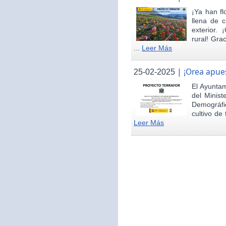
¡Ya han fl
llena de c
exterior.
rural! Gra
...
Leer Más
|
¡Orea apues
25-02-2025
El Ayunta
del Minist
Demográfi
cultivo de 
Leer Más