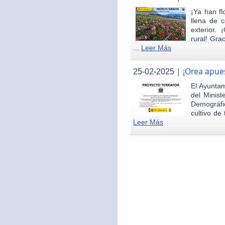
¡Ya han fl
llena de c
exterior.
rural! Gra
...
Leer Más
|
¡Orea apues
25-02-2025
El Ayunta
del Minist
Demográfi
cultivo de 
Leer Más