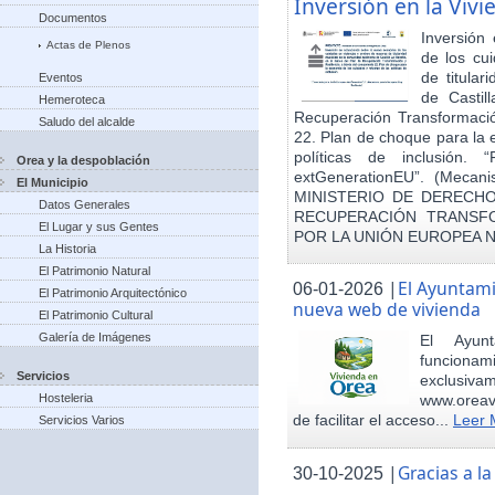
Inversión en la Viv
Documentos
Inversión
Actas de Plenos
de los cu
de titula
Eventos
de Castil
Hemeroteca
Recuperación Transformació
Saludo del alcalde
22. Plan de choque para la 
políticas de inclusión.
Orea y la despoblación
extGenerationEU”. (Mecani
El Municipio
MINISTERIO DE DERECHO
Datos Generales
RECUPERACIÓN TRANSFO
El Lugar y sus Gentes
POR LA UNIÓN EUROPEA 
La Historia
El Patrimonio Natural
|
El Ayuntam
06-01-2026
El Patrimonio Arquitectónico
nueva web de vivienda
El Patrimonio Cultural
Galería de Imágenes
El Ayun
funcionami
Servicios
exclusiv
Hosteleria
www.oreav
de facilitar el acceso...
Leer 
Servicios Varios
|
Gracias a 
30-10-2025