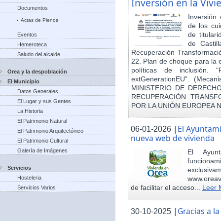
Inversión en la Viv
Documentos
Inversión
Actas de Plenos
de los cu
de titula
Eventos
de Castil
Hemeroteca
Recuperación Transformació
Saludo del alcalde
22. Plan de choque para la 
políticas de inclusión.
Orea y la despoblación
extGenerationEU”. (Mecani
El Municipio
MINISTERIO DE DERECHO
Datos Generales
RECUPERACIÓN TRANSFO
El Lugar y sus Gentes
POR LA UNIÓN EUROPEA 
La Historia
El Patrimonio Natural
|
El Ayuntam
06-01-2026
El Patrimonio Arquitectónico
nueva web de vivienda
El Patrimonio Cultural
Galería de Imágenes
El Ayun
funcionami
Servicios
exclusiv
Hosteleria
www.oreav
de facilitar el acceso...
Leer 
Servicios Varios
|
Gracias a 
30-10-2025