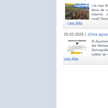
¡Ya han fl
llena de c
exterior.
rural! Gra
...
Leer Más
|
¡Orea apues
25-02-2025
El Ayunta
del Minist
Demográfi
cultivo de 
Leer Más