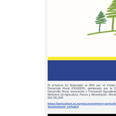
El proyecto es financiado al 80% por el Fondo
Desarrollo Rural (FEADER), gestionado por la D
Desarrollo Rural, Innovación y Formación Agroalim
Ministerio de Agricultura, Pesca y Alimentación. Monta
562.281,83€.
https://agriculture.ec.europa.eu/common-agricultur
development_es#eafrd