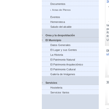
I
Documentos
Actas de Plenos
Eventos
Hemeroteca
l
Saludo del alcalde
p
R
Orea y la despoblación
R
U
El Municipio
Datos Generales
El Lugar y sus Gentes
0
v
La Historia
El Patrimonio Natural
El Patrimonio Arquitectónico
El Patrimonio Cultural
Galería de Imágenes
3
Servicios
Hosteleria
Servicios Varios