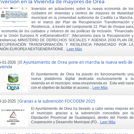
nversión en la Vivienda de mayores de Orea
Inversión en actuaciones sobre la nueva economía de los
cuidados en viviendas y centros de mayores de titularidad
municipal en la comunidad autónoma de Castilla La Mancha,
en el marco del Plan de Recuperación Transformación y
Resiliencia , a través del componente 22. Plan de choque para
a economía de los cuidados y refuerzo de las políticas de inclusión. “Financiado
or la Unión Europea N extGenerationEU”. (Mecanismo para la Recuperación y
esiliencia) MINISTERIO DE DERECHOS SOCIALES Y AGENDA 2030 PLAN DE
ECUPERACIÓN TRANSFORMACIÓN Y RESILENCIA FINANCIADO POR LA
NIÓN EUROPEA NEXTGENERATIONE...
Leer Más
|
El Ayuntamiento de Orea pone en marcha la nueva web de
6-01-2026
ivienda
El Ayuntamiento de Orea ha puesto en funcionamiento una
nueva plataforma digital dedicada exclusivamente a la
vivienda en el municipio: www.oreavivienda.es Esta web nace
con el objetivo de facilitar el acceso...
Leer Más
|
Gracias a la subvención FOCODEM 2025
0-10-2025
El Ayuntamiento de Orea ha llevado a cabo varias mejoras en
el municipio gracias a la subvención concedida por la
Diputación Provincial de Guadalajara, dentro del Fondo de
Cooperación y Desarrollo Municipal (FO...
Leer Más