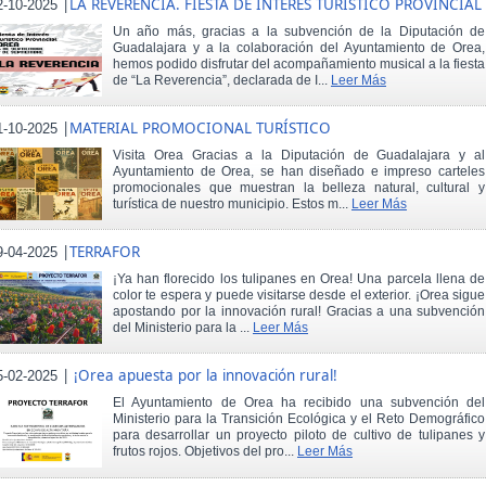
|
LA REVERENCIA. FIESTA DE INTERÉS TURÍSTICO PROVINCIAL
2-10-2025
Un año más, gracias a la subvención de la Diputación de
Guadalajara y a la colaboración del Ayuntamiento de Orea,
hemos podido disfrutar del acompañamiento musical a la fiesta
de “La Reverencia”, declarada de I...
Leer Más
|
MATERIAL PROMOCIONAL TURÍSTICO
1-10-2025
Visita Orea Gracias a la Diputación de Guadalajara y al
Ayuntamiento de Orea, se han diseñado e impreso carteles
promocionales que muestran la belleza natural, cultural y
turística de nuestro municipio. Estos m...
Leer Más
|
TERRAFOR
9-04-2025
¡Ya han florecido los tulipanes en Orea! Una parcela llena de
color te espera y puede visitarse desde el exterior. ¡Orea sigue
apostando por la innovación rural! Gracias a una subvención
del Ministerio para la ...
Leer Más
|
¡Orea apuesta por la innovación rural!
5-02-2025
El Ayuntamiento de Orea ha recibido una subvención del
Ministerio para la Transición Ecológica y el Reto Demográfico
para desarrollar un proyecto piloto de cultivo de tulipanes y
frutos rojos. Objetivos del pro...
Leer Más