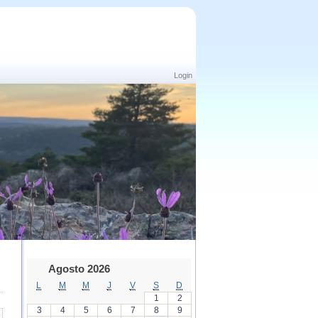
Login
Agosto 2026
L
M
M
J
V
S
D
1
2
3
4
5
6
7
8
9