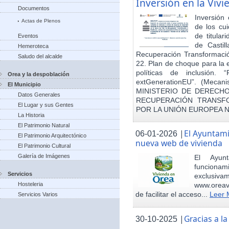
Inversión en la Viv
Documentos
Inversión
Actas de Plenos
de los cu
de titula
Eventos
de Castil
Hemeroteca
Recuperación Transformació
Saludo del alcalde
22. Plan de choque para la 
políticas de inclusión.
Orea y la despoblación
extGenerationEU”. (Mecani
El Municipio
MINISTERIO DE DERECHO
Datos Generales
RECUPERACIÓN TRANSFO
El Lugar y sus Gentes
POR LA UNIÓN EUROPEA 
La Historia
El Patrimonio Natural
|
El Ayuntam
06-01-2026
El Patrimonio Arquitectónico
nueva web de vivienda
El Patrimonio Cultural
Galería de Imágenes
El Ayun
funcionami
Servicios
exclusiv
Hosteleria
www.oreav
de facilitar el acceso...
Leer 
Servicios Varios
|
Gracias a 
30-10-2025