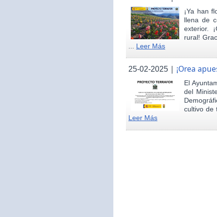
¡Ya han fl
llena de c
exterior.
rural! Gra
...
Leer Más
|
¡Orea apues
25-02-2025
El Ayunta
del Minist
Demográfi
cultivo de 
Leer Más