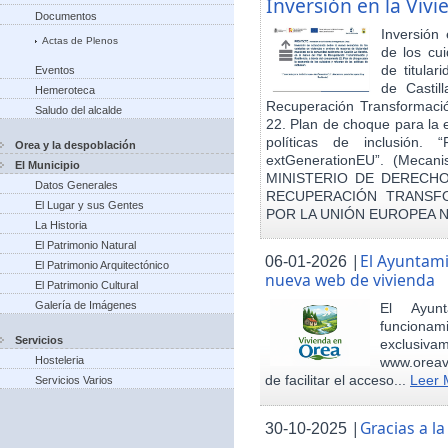
Inversión en la Viv
Documentos
Inversión
Actas de Plenos
de los cu
de titula
Eventos
de Castil
Hemeroteca
Recuperación Transformació
Saludo del alcalde
22. Plan de choque para la 
políticas de inclusión.
Orea y la despoblación
extGenerationEU”. (Mecani
El Municipio
MINISTERIO DE DERECHO
Datos Generales
RECUPERACIÓN TRANSFO
El Lugar y sus Gentes
POR LA UNIÓN EUROPEA 
La Historia
El Patrimonio Natural
|
El Ayuntam
06-01-2026
El Patrimonio Arquitectónico
nueva web de vivienda
El Patrimonio Cultural
Galería de Imágenes
El Ayun
funcionami
Servicios
exclusiv
Hosteleria
www.oreav
de facilitar el acceso...
Leer 
Servicios Varios
|
Gracias a 
30-10-2025