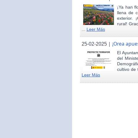
¡Ya han fl
llena de c
exterior.
rural! Gra
...
Leer Más
|
¡Orea apues
25-02-2025
El Ayunta
del Minist
Demográfi
cultivo de 
Leer Más