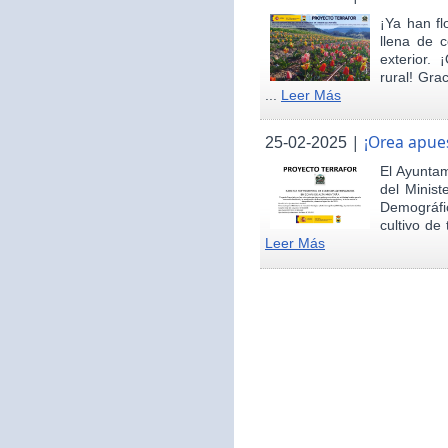
¡Ya han fl
llena de c
exterior.
rural! Gra
...
Leer Más
|
¡Orea apues
25-02-2025
El Ayunta
del Minist
Demográfi
cultivo de 
Leer Más