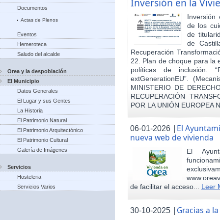
Inversión en la Viv
Documentos
Inversión
Actas de Plenos
de los cu
de titula
Eventos
de Castil
Hemeroteca
Recuperación Transformació
Saludo del alcalde
22. Plan de choque para la 
políticas de inclusión.
Orea y la despoblación
extGenerationEU”. (Mecani
El Municipio
MINISTERIO DE DERECHO
Datos Generales
RECUPERACIÓN TRANSFO
El Lugar y sus Gentes
POR LA UNIÓN EUROPEA 
La Historia
El Patrimonio Natural
|
El Ayuntam
06-01-2026
El Patrimonio Arquitectónico
nueva web de vivienda
El Patrimonio Cultural
Galería de Imágenes
El Ayun
funcionami
Servicios
exclusiv
Hosteleria
www.oreav
de facilitar el acceso...
Leer 
Servicios Varios
|
Gracias a 
30-10-2025