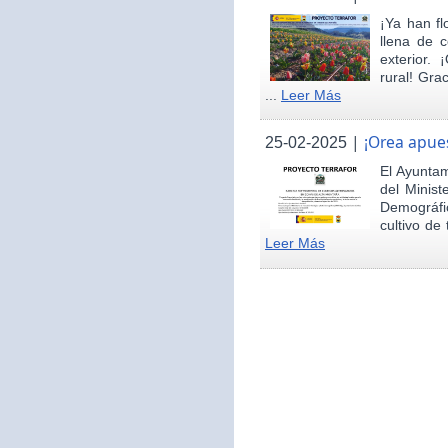
¡Ya han fl
llena de c
exterior.
rural! Gra
...
Leer Más
|
¡Orea apues
25-02-2025
El Ayunta
del Minist
Demográfi
cultivo de 
Leer Más