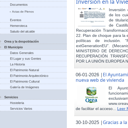
Inversión en la Viv
Documentos
Inversión
Actas de Plenos
de los cu
de titula
Eventos
de Castil
Hemeroteca
Recuperación Transformació
Saludo del alcalde
22. Plan de choque para la 
políticas de inclusión.
Orea y la despoblación
extGenerationEU”. (Mecani
El Municipio
MINISTERIO DE DERECHO
Datos Generales
RECUPERACIÓN TRANSFO
El Lugar y sus Gentes
POR LA UNIÓN EUROPEA 
La Historia
El Patrimonio Natural
|
El Ayuntam
06-01-2026
El Patrimonio Arquitectónico
nueva web de vivienda
El Patrimonio Cultural
Galería de Imágenes
El Ayun
funcionami
Servicios
exclusiv
Hosteleria
www.oreav
de facilitar el acceso...
Leer 
Servicios Varios
|
Gracias a 
30-10-2025