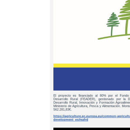
El proyecto es financiado al 80% por el Fondo
Desarrollo Rural (FEADER), gestionado por la D
Desarrollo Rural, Innovación y Formación Agroalim
Ministerio de Agricultura, Pesca y Alimentación. Monta
562.281,83€.
https://agriculture.ec.europa.eu/common-agricultur
development_es#eafrd