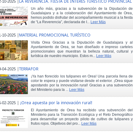
|
LA REVERENCIA. FIESTA DE INTERÉS TURÍSTICO PROVINCIAL
2-10-2025
Un año más, gracias a la subvención de la Diputación de
Guadalajara y a la colaboración del Ayuntamiento de Orea,
hemos podido disfrutar del acompañamiento musical a la fiesta
de “La Reverencia”, declarada de I...
Leer Más
|
MATERIAL PROMOCIONAL TURÍSTICO
1-10-2025
Visita Orea Gracias a la Diputación de Guadalajara y al
Ayuntamiento de Orea, se han diseñado e impreso carteles
promocionales que muestran la belleza natural, cultural y
turística de nuestro municipio. Estos m...
Leer Más
|
TERRAFOR
9-04-2025
¡Ya han florecido los tulipanes en Orea! Una parcela llena de
color te espera y puede visitarse desde el exterior. ¡Orea sigue
apostando por la innovación rural! Gracias a una subvención
del Ministerio para la ...
Leer Más
|
¡Orea apuesta por la innovación rural!
5-02-2025
El Ayuntamiento de Orea ha recibido una subvención del
Ministerio para la Transición Ecológica y el Reto Demográfico
para desarrollar un proyecto piloto de cultivo de tulipanes y
frutos rojos. Objetivos del pro...
Leer Más