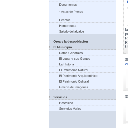
I
Documentos
Actas de Plenos
Eventos
Hemeroteca
l
Saludo del alcalde
p
R
Orea y la despoblación
R
U
El Municipio
Datos Generales
El Lugar y sus Gentes
0
v
La Historia
El Patrimonio Natural
El Patrimonio Arquitectónico
El Patrimonio Cultural
Galería de Imágenes
3
Servicios
Hosteleria
Servicios Varios