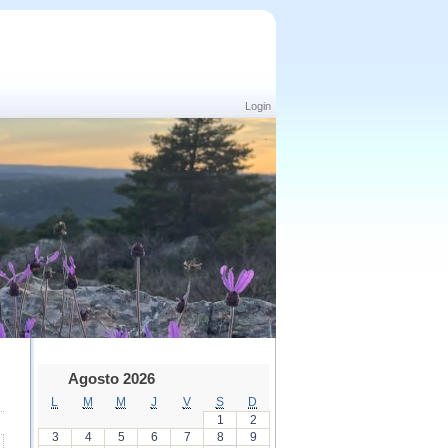
Login
Agosto 2026
L
M
M
J
V
S
D
1
2
3
4
5
6
7
8
9