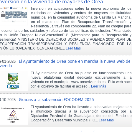
nversión en la Vivienda de mayores de Orea
Inversión en actuaciones sobre la nueva economía de los
cuidados en viviendas y centros de mayores de titularidad
municipal en la comunidad autónoma de Castilla La Mancha,
en el marco del Plan de Recuperación Transformación y
Resiliencia , a través del componente 22. Plan de choque para
a economía de los cuidados y refuerzo de las políticas de inclusión. “Financiado
or la Unión Europea N extGenerationEU”. (Mecanismo para la Recuperación y
esiliencia) MINISTERIO DE DERECHOS SOCIALES Y AGENDA 2030 PLAN DE
ECUPERACIÓN TRANSFORMACIÓN Y RESILENCIA FINANCIADO POR LA
NIÓN EUROPEA NEXTGENERATIONE...
Leer Más
|
El Ayuntamiento de Orea pone en marcha la nueva web de
6-01-2026
ivienda
El Ayuntamiento de Orea ha puesto en funcionamiento una
nueva plataforma digital dedicada exclusivamente a la
vivienda en el municipio: www.oreavivienda.es Esta web nace
con el objetivo de facilitar el acceso...
Leer Más
|
Gracias a la subvención FOCODEM 2025
0-10-2025
El Ayuntamiento de Orea ha llevado a cabo varias mejoras en
el municipio gracias a la subvención concedida por la
Diputación Provincial de Guadalajara, dentro del Fondo de
Cooperación y Desarrollo Municipal (FO...
Leer Más