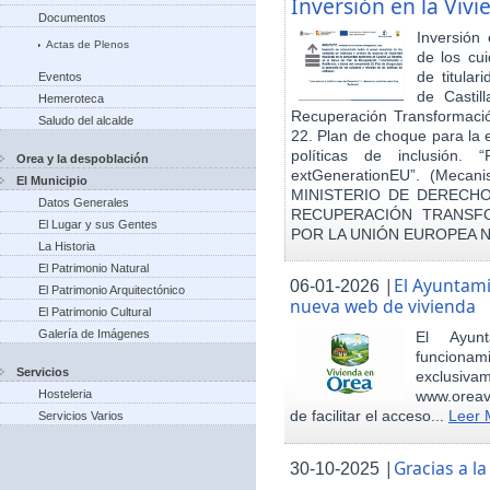
Inversión en la Viv
Documentos
Inversión
Actas de Plenos
de los cu
de titula
Eventos
de Castil
Hemeroteca
Recuperación Transformació
Saludo del alcalde
22. Plan de choque para la 
políticas de inclusión.
Orea y la despoblación
extGenerationEU”. (Mecani
El Municipio
MINISTERIO DE DERECHO
Datos Generales
RECUPERACIÓN TRANSFO
El Lugar y sus Gentes
POR LA UNIÓN EUROPEA 
La Historia
El Patrimonio Natural
|
El Ayuntam
06-01-2026
El Patrimonio Arquitectónico
nueva web de vivienda
El Patrimonio Cultural
Galería de Imágenes
El Ayun
funcionami
Servicios
exclusiv
Hosteleria
www.oreav
de facilitar el acceso...
Leer 
Servicios Varios
|
Gracias a 
30-10-2025