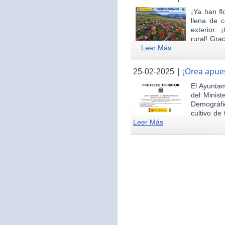
¡Ya han fl
llena de c
exterior.
rural! Gra
...
Leer Más
|
¡Orea apues
25-02-2025
El Ayunta
del Minist
Demográfi
cultivo de 
Leer Más