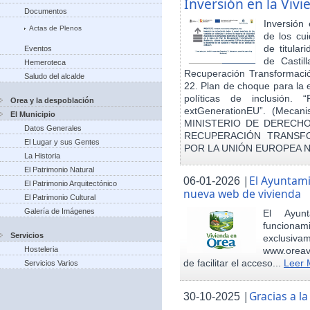
Inversión en la Viv
Documentos
Inversión
Actas de Plenos
de los cu
de titula
Eventos
de Castil
Hemeroteca
Recuperación Transformació
Saludo del alcalde
22. Plan de choque para la 
políticas de inclusión.
Orea y la despoblación
extGenerationEU”. (Mecani
El Municipio
MINISTERIO DE DERECHO
Datos Generales
RECUPERACIÓN TRANSFO
El Lugar y sus Gentes
POR LA UNIÓN EUROPEA 
La Historia
El Patrimonio Natural
|
El Ayuntam
06-01-2026
El Patrimonio Arquitectónico
nueva web de vivienda
El Patrimonio Cultural
Galería de Imágenes
El Ayun
funcionami
Servicios
exclusiv
Hosteleria
www.oreav
de facilitar el acceso...
Leer 
Servicios Varios
|
Gracias a 
30-10-2025