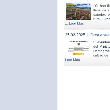
¡Ya han fl
llena de c
exterior.
rural! Gra
...
Leer Más
|
¡Orea apues
25-02-2025
El Ayunta
del Minist
Demográfi
cultivo de 
Leer Más