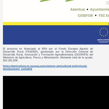
El proyecto es financiado al 80% por el Fondo Europeo Agrario de
Desarrollo Rural (FEADER), gestionado por la Dirección General de
Desarrollo Rural, Innovación y Formación Agroalimentaria (DGDRIFA) del
Ministerio de Agricultura, Pesca y Alimentación. Montante total de la ayuda:
562.281,83€.
https://agriculture.ec.europa.eu/common-agricultural-policy/rural-
development_es#eafrd