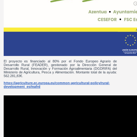
El proyecto es financiado al 80% por el Fondo Europeo Agrario de
Desarrollo Rural (FEADER), gestionado por la Dirección General de
Desarrollo Rural, Innovación y Formación Agroalimentaria (DGDRIFA) del
Ministerio de Agricultura, Pesca y Alimentación. Montante total de la ayuda:
562.281,83€.
https://agriculture.ec.europa.eu/common-agricultural-policy/rural-
development_es#eafrd