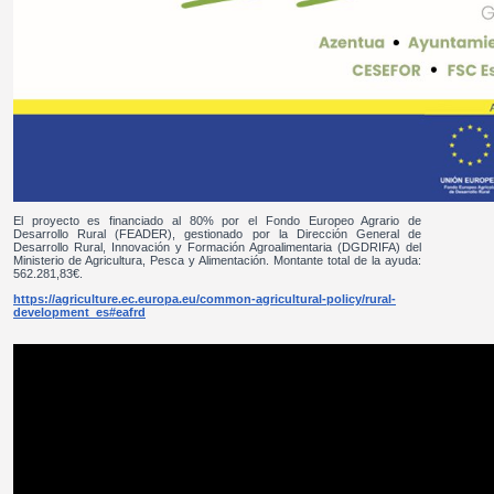
El proyecto es financiado al 80% por el Fondo Europeo Agrario de
Desarrollo Rural (FEADER), gestionado por la Dirección General de
Desarrollo Rural, Innovación y Formación Agroalimentaria (DGDRIFA) del
Ministerio de Agricultura, Pesca y Alimentación. Montante total de la ayuda:
562.281,83€.
https://agriculture.ec.europa.eu/common-agricultural-policy/rural-
development_es#eafrd