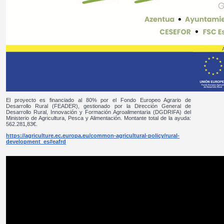
El proyecto es financiado al 80% por el Fondo Europeo Agrario de
Desarrollo Rural (FEADER), gestionado por la Dirección General de
Desarrollo Rural, Innovación y Formación Agroalimentaria (DGDRIFA) del
Ministerio de Agricultura, Pesca y Alimentación. Montante total de la ayuda:
562.281,83€.
https://agriculture.ec.europa.eu/common-agricultural-policy/rural-
development_es#eafrd