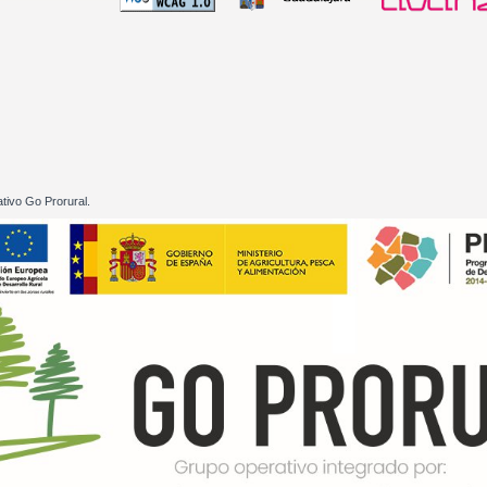
 60 01
tivo Go Prorural.