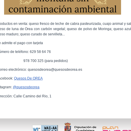
roductos en venta: queso fresco de leche de cabra pasteurizada, cuajo animal y sal
eso de luna de Orea con carbón vegetal; queso de polvo de Moringa; queso azul
eso maduro; queso curado de servilleta...
e admite el pago con tarjeta
úmero de teléfono: 629 58 64 76
78 700 325 (para pedidos)
orreo electrónico: quesosdeorea@quesosdeorea.es
acebook:
Quesos De OREA
stagram:
@quesosdeorea
irección: Calle Camino del Rio, 1