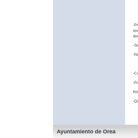
-P
qu
qu
-S
-N
9
-C
-F
In
-D
Ayuntamiento de Orea