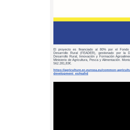
El proyecto es financiado al 80% por el Fondo
Desarrollo Rural (FEADER), gestionado por la D
Desarrollo Rural, Innovación y Formación Agroalim
Ministerio de Agricultura, Pesca y Alimentación. Monta
562.281,83€.
https://agriculture.ec.europa.eu/common-agricultur
development_es#eafrd