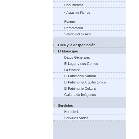
Documentos
Actas de Plenos
Eventos
Hemeroteca
Saludo del alcalde
Orea y la despoblación
El Municipio
Datos Generales
El Lugar y sus Gentes
La Historia
El Patrimonio Natural
El Patrimonio Arquitectónico
El Patrimonio Cultural
Galería de Imágenes
Servicios
Hosteleria
Servicios Varios