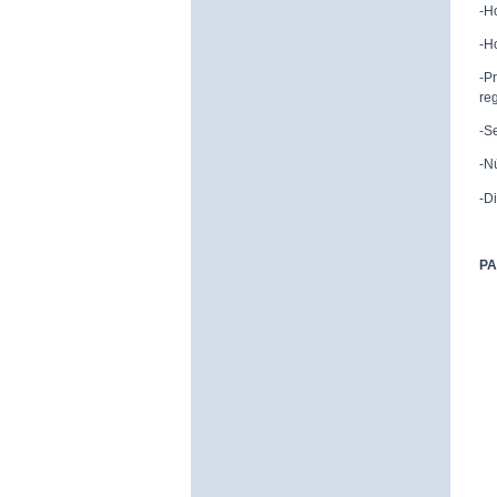
-H
-H
-P
reg
-S
-N
-D
PA