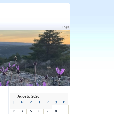
Login
Agosto 2026
L
M
M
J
V
S
D
1
2
3
4
5
6
7
8
9