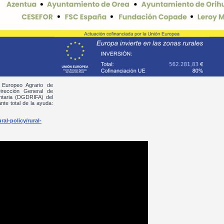
 Europeo Agrario de
irección General de
entaria (DGDRIFA) del
nte total de la ayuda:
al-policy/rural-