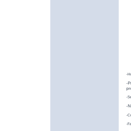
-H
-P
pr
-S
-N
-C
-F