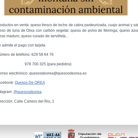
roductos en venta: queso fresco de leche de cabra pasteurizada, cuajo animal y sal
eso de luna de Orea con carbón vegetal; queso de polvo de Moringa; queso azul
eso maduro; queso curado de servilleta...
e admite el pago con tarjeta
úmero de teléfono: 629 58 64 76
78 700 325 (para pedidos)
orreo electrónico: quesosdeorea@quesosdeorea.es
acebook:
Quesos De OREA
stagram:
@quesosdeorea
irección: Calle Camino del Rio, 1