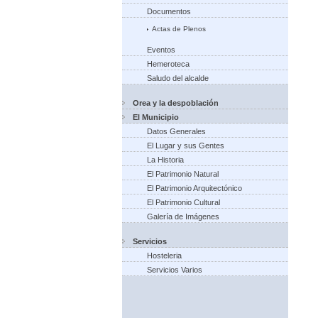
Documentos
Actas de Plenos
Eventos
Hemeroteca
Saludo del alcalde
Orea y la despoblación
El Municipio
Datos Generales
El Lugar y sus Gentes
La Historia
El Patrimonio Natural
El Patrimonio Arquitectónico
El Patrimonio Cultural
Galería de Imágenes
Servicios
Hosteleria
Servicios Varios