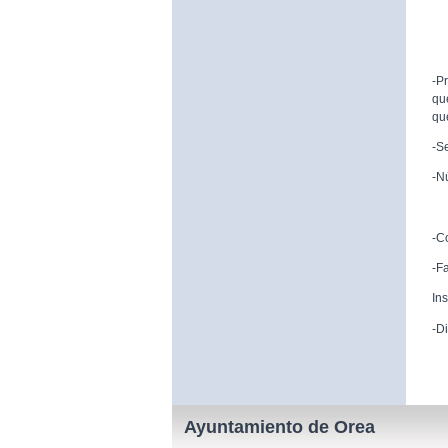
-P
qu
qu
-S
-N
9
-C
-F
In
-D
Ayuntamiento de Orea