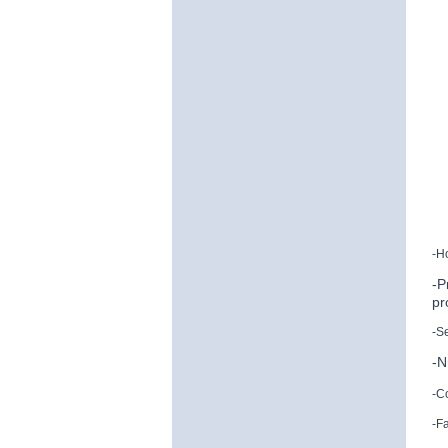
-H
-P
pr
-S
-N
-C
-F