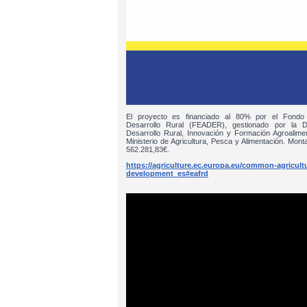
El proyecto es financiado al 80% por el Fondo
Desarrollo Rural (FEADER), gestionado por la D
Desarrollo Rural, Innovación y Formación Agroalim
Ministerio de Agricultura, Pesca y Alimentación. Monta
562.281,83€.
https://agriculture.ec.europa.eu/common-agricultur
development_es#eafrd