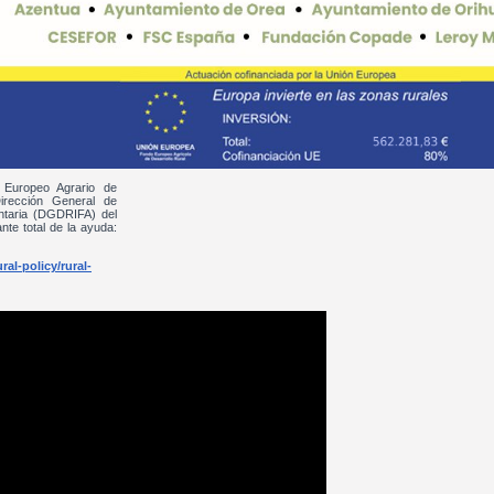
 Europeo Agrario de
irección General de
entaria (DGDRIFA) del
nte total de la ayuda:
al-policy/rural-