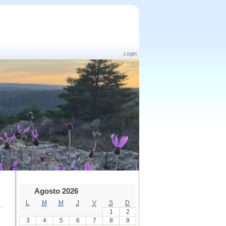
Login
Agosto 2026
L
M
M
J
V
S
D
1
2
3
4
5
6
7
8
9