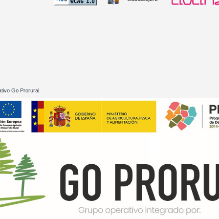
 60 01
tivo Go Prorural.