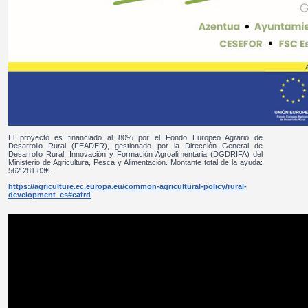
El proyecto es financiado al 80% por el Fondo Europeo Agrario de
Desarrollo Rural (FEADER), gestionado por la Dirección General de
Desarrollo Rural, Innovación y Formación Agroalimentaria (DGDRIFA) del
Ministerio de Agricultura, Pesca y Alimentación. Montante total de la ayuda:
562.281,83€.
https://agriculture.ec.europa.eu/common-agricultural-policy/rural-
development_es#eafrd