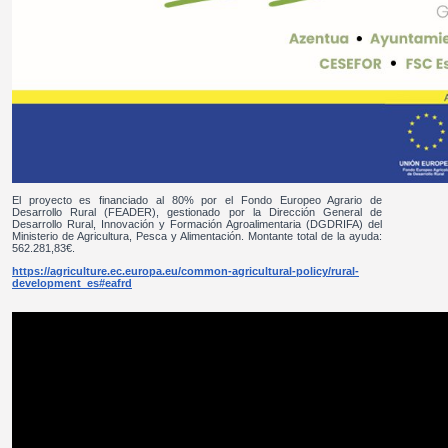
El proyecto es financiado al 80% por el Fondo Europeo Agrario de
Desarrollo Rural (FEADER), gestionado por la Dirección General de
Desarrollo Rural, Innovación y Formación Agroalimentaria (DGDRIFA) del
Ministerio de Agricultura, Pesca y Alimentación. Montante total de la ayuda:
562.281,83€.
https://agriculture.ec.europa.eu/common-agricultural-policy/rural-
development_es#eafrd