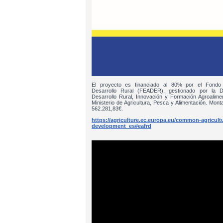
El proyecto es financiado al 80% por el Fondo
Desarrollo Rural (FEADER), gestionado por la D
Desarrollo Rural, Innovación y Formación Agroalim
Ministerio de Agricultura, Pesca y Alimentación. Monta
562.281,83€.
https://agriculture.ec.europa.eu/common-agricultur
development_es#eafrd