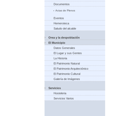
Documentos
Actas de Plenos
Eventos
Hemeroteca
Saludo del alcalde
Orea y la despoblación
El Municipio
Datos Generales
El Lugar y sus Gentes
La Historia
El Patrimonio Natural
El Patrimonio Arquitectónico
El Patrimonio Cultural
Galería de Imágenes
Servicios
Hosteleria
Servicios Varios