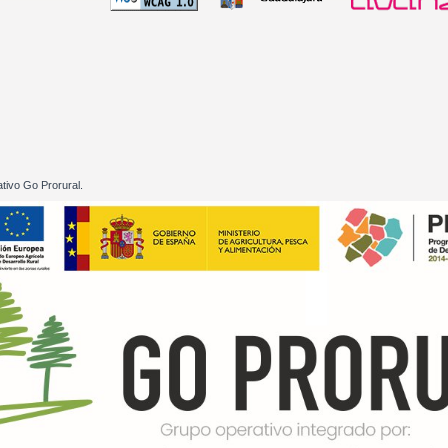
 60 01
tivo Go Prorural.