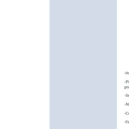
-H
-P
pr
-S
-N
-C
-F