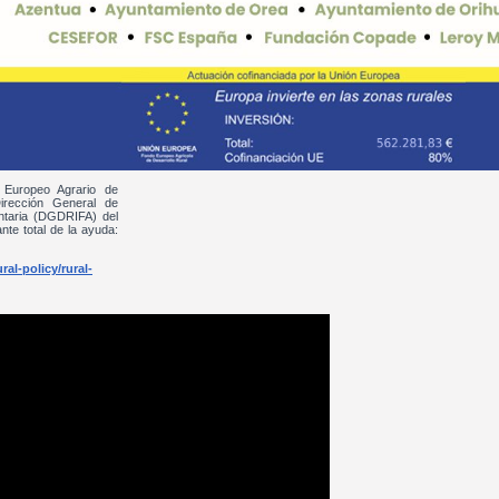
 Europeo Agrario de
irección General de
entaria (DGDRIFA) del
nte total de la ayuda:
al-policy/rural-