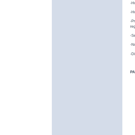
-H
-H
-P
reg
-S
-N
-D
PA