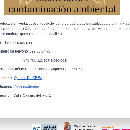
roductos en venta: queso fresco de leche de cabra pasteurizada, cuajo animal y sal
eso de luna de Orea con carbón vegetal; queso de polvo de Moringa; queso azul
eso maduro; queso curado de servilleta...
e admite el pago con tarjeta
úmero de teléfono: 629 58 64 76
78 700 325 (para pedidos)
orreo electrónico: quesosdeorea@quesosdeorea.es
acebook:
Quesos De OREA
stagram:
@quesosdeorea
irección: Calle Camino del Rio, 1