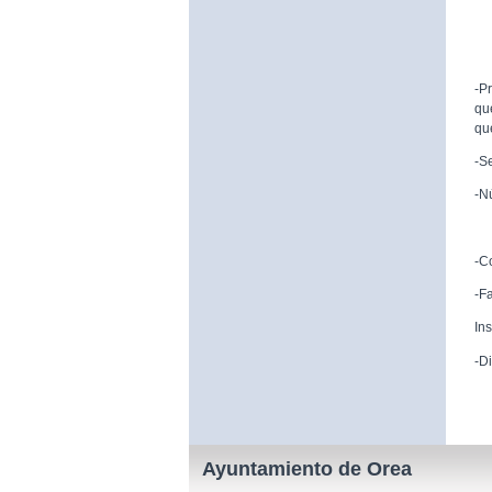
-P
qu
qu
-S
-N
9
-C
-F
In
-D
Ayuntamiento de Orea