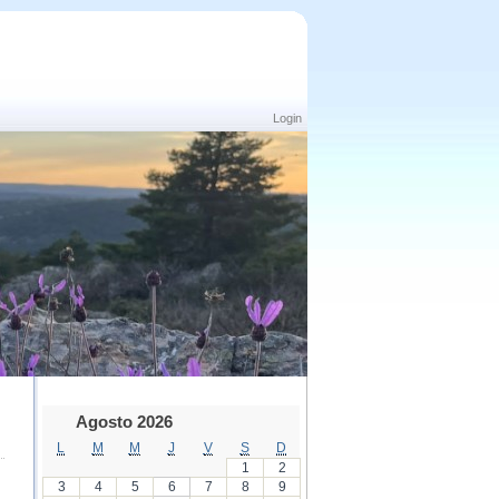
Login
Agosto 2026
L
M
M
J
V
S
D
1
2
3
4
5
6
7
8
9