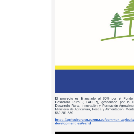
El proyecto es financiado al 80% por el Fondo
Desarrollo Rural (FEADER), gestionado por la D
Desarrollo Rural, Innovación y Formación Agroalim
Ministerio de Agricultura, Pesca y Alimentación. Monta
562.281,83€.
https://agriculture.ec.europa.eu/common-agricultur
development_es#eafrd