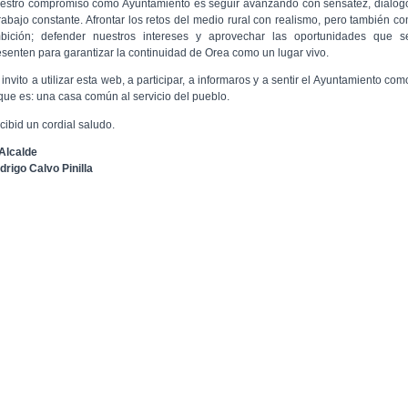
estro compromiso como Ayuntamiento es seguir avanzando con sensatez, diálog
trabajo constante. Afrontar los retos del medio rural con realismo, pero también co
bición; defender nuestros intereses y aprovechar las oportunidades que s
esenten para garantizar la continuidad de Orea como un lugar vivo.
invito a utilizar esta web, a participar, a informaros y a sentir el Ayuntamiento com
 que es: una casa común al servicio del pueblo.
cibid un cordial saludo.
 Alcalde
drigo Calvo Pinilla