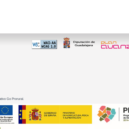
 60 01
tivo Go Prorural.