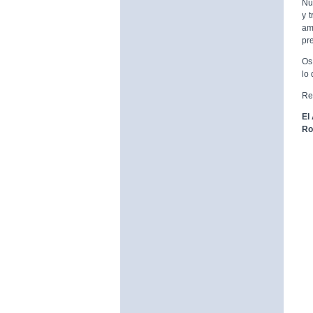
Nu
y 
am
pr
Os 
lo
Re
El
Ro