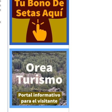
o
n
e
o