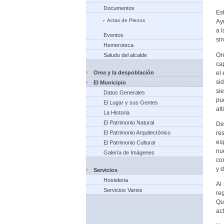
Documentos
Es
Actas de Plenos
Ay
a l
Eventos
sir
Hemeroteca
Or
Saludo del alcalde
ca
el
Orea y la despoblación
si
El Municipio
si
Datos Generales
pu
El Lugar y sus Gentes
al
La Historia
El Patrimonio Natural
De
re
El Patrimonio Arquitectónico
es
El Patrimonio Cultural
nu
Galería de Imágenes
co
y d
Servicios
Hosteleria
Al
Servicios Varios
re
Qu
ac