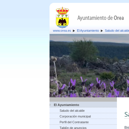
www.orea.es
El Ayuntamiento
Saludo del alcald
El Ayuntamiento
Saludo del alcalde
S
Corporación municipal
Perfil del Contratante
Bi
Tablón de anuncios