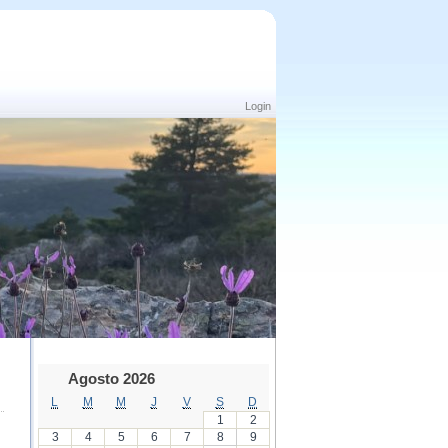
Login
Agosto 2026
L
M
M
J
V
S
D
1
2
3
4
5
6
7
8
9