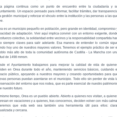
ta página continua como un punto de encuentro entre la ciudadanía y s
untamiento. Un espacio pensado para informar, facilitar trámites, dar transparenci
a gestión municipal y reforzar el vínculo entre la institución y las personas a las qu
ve.
ea es un municipio pequeño en población, pero grande en identidad, compromiso 
pacidad de adaptación. Vivir aquí implica convivir con un entorno exigente, dond
 esfuerzo colectivo, la solidaridad entre vecinos y la responsabilidad compartida ha
do siempre claves para salir adelante. Esa manera de entender lo común sigu
endo hoy uno de nuestros mayores valores. Tenemos el ejemplo práctico de ser e
eblo más alto de toda la comunidad autónoma de Castilla - La Mancha con un
titud de 1498 mmsm.
sde el Ayuntamiento trabajamos para mejorar la calidad de vida de quiene
siden en Orea durante todo el año, manteniendo servicios básicos, cuidando e
pacio público, apoyando a nuestros mayores y creando oportunidades para qu
evas personas puedan asentarse en el municipio. Todo ello sin perder de vista l
nservación del entorno que nos rodea, que es parte esencial de nuestro patrimoni
e nuestro futuro.
 mismo tiempo, Orea es un pueblo abierto. Abierto a quienes nos visitan, a quiene
gresan en vacaciones y a quienes, tras conocernos, deciden volver con más calma
eremos que esta web sea también una herramienta útil para ellos: clara
tualizada y cercana.