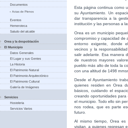
Documentos
Esta página continua como u
Actas de Plenos
su Ayuntamiento. Un espacio 
dar transparencia a la gesti
Eventos
institución y las personas a la
Hemeroteca
Saludo del alcalde
Orea es un municipio pequeñ
compromiso y capacidad de ad
Orea y la despoblación
entorno exigente, donde el
El Municipio
vecinos y la responsabilida
Datos Generales
salir adelante. Esa manera 
El Lugar y sus Gentes
de nuestros mayores valore
La Historia
pueblo más alto de toda la 
El Patrimonio Natural
con una altitud de 1498 mms
El Patrimonio Arquitectónico
Desde el Ayuntamiento trab
El Patrimonio Cultural
quienes residen en Orea du
Galería de Imágenes
básicos, cuidando el espac
creando oportunidades para
Servicios
el municipio. Todo ello sin pe
Hosteleria
nos rodea, que es parte es
Servicios Varios
futuro.
Al mismo tiempo, Orea es u
visitan, a quienes regresan 