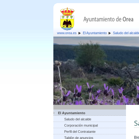
www.orea.es
El Ayuntamiento
Saludo del alcald
El Ayuntamiento
Saludo del alcalde
S
Corporación municipal
Perfil del Contratante
Bi
Tablón de anuncios