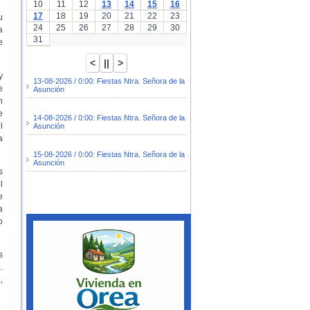
10
11
12
13
14
15
16
17
18
19
20
21
22
23
u
24
25
26
27
28
29
30
a
31
e
y
13-08-2026 / 0:00: Fiestas Ntra. Señora de la
e
Asunción
n
e
14-08-2026 / 0:00: Fiestas Ntra. Señora de la
l
Asunción
a
15-08-2026 / 0:00: Fiestas Ntra. Señora de la
Asunción
s
l
e
a
o
s
.
,