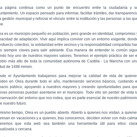
ta página continua como un punto de encuentro entre la ciudadanía y s
untamiento. Un espacio pensado para informar, facilitar trámites, dar transparenci
a gestión municipal y reforzar el vínculo entre la institución y las personas a las qu
ve.
ea es un municipio pequeño en población, pero grande en identidad, compromiso 
pacidad de adaptación. Vivir aquí implica convivir con un entorno exigente, dond
 esfuerzo colectivo, la solidaridad entre vecinos y la responsabilidad compartida ha
do siempre claves para salir adelante. Esa manera de entender lo común sigu
endo hoy uno de nuestros mayores valores. Tenemos el ejemplo práctico de ser e
eblo más alto de toda la comunidad autónoma de Castilla - La Mancha con un
titud de 1498 mmsm.
sde el Ayuntamiento trabajamos para mejorar la calidad de vida de quiene
siden en Orea durante todo el año, manteniendo servicios básicos, cuidando e
pacio público, apoyando a nuestros mayores y creando oportunidades para qu
evas personas puedan asentarse en el municipio. Todo ello sin perder de vista l
nservación del entorno que nos rodea, que es parte esencial de nuestro patrimoni
e nuestro futuro.
 mismo tiempo, Orea es un pueblo abierto. Abierto a quienes nos visitan, a quiene
gresan en vacaciones y a quienes, tras conocernos, deciden volver con más calma
eremos que esta web sea también una herramienta útil para ellos: clara
tualizada y cercana.