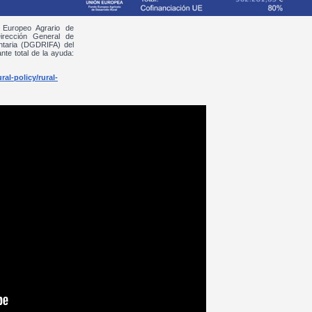
 Europeo Agrario de
irección General de
entaria (DGDRIFA) del
nte total de la ayuda:
al-policy/rural-