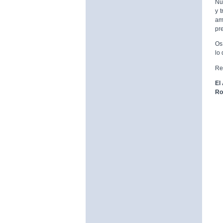
Nu
y 
am
pr
Os 
lo
Re
El
Ro