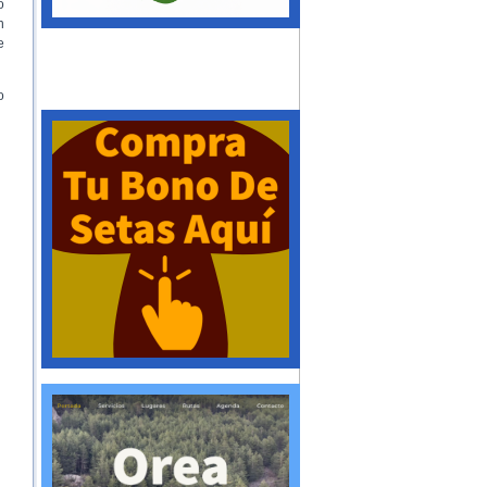
o
n
e
o