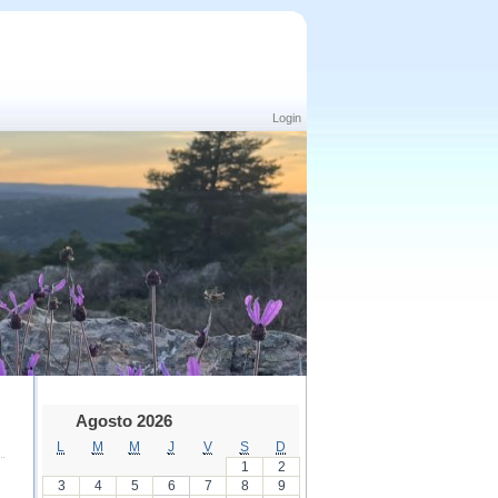
Login
Agosto 2026
L
M
M
J
V
S
D
1
2
3
4
5
6
7
8
9