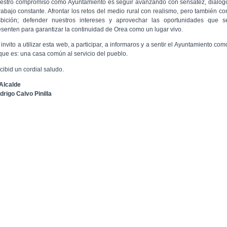
estro compromiso como Ayuntamiento es seguir avanzando con sensatez, diálog
trabajo constante. Afrontar los retos del medio rural con realismo, pero también co
bición; defender nuestros intereses y aprovechar las oportunidades que s
esenten para garantizar la continuidad de Orea como un lugar vivo.
invito a utilizar esta web, a participar, a informaros y a sentir el Ayuntamiento com
 que es: una casa común al servicio del pueblo.
cibid un cordial saludo.
 Alcalde
drigo Calvo Pinilla