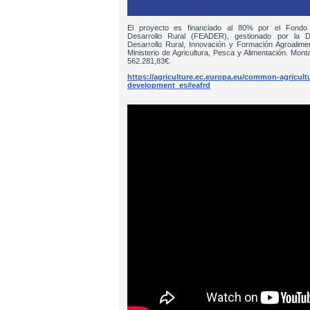
El proyecto es financiado al 80% por el Fondo
Desarrollo Rural (FEADER), gestionado por la D
Desarrollo Rural, Innovación y Formación Agroalim
Ministerio de Agricultura, Pesca y Alimentación. Monta
562.281,83€.
https://agriculture.ec.europa.eu/common-agricultur
development_es#eafrd