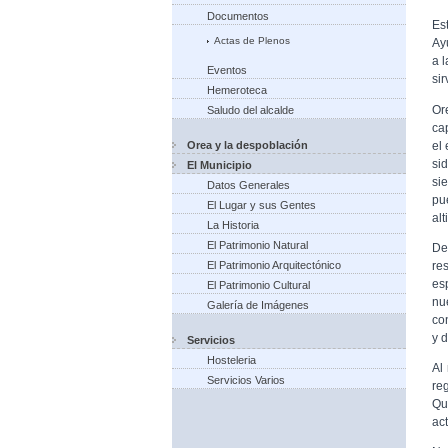
Documentos
Es
Actas de Plenos
Ay
a l
Eventos
sir
Hemeroteca
Or
Saludo del alcalde
ca
el
Orea y la despoblación
si
El Municipio
si
Datos Generales
pu
El Lugar y sus Gentes
al
La Historia
El Patrimonio Natural
De
re
El Patrimonio Arquitectónico
es
El Patrimonio Cultural
nu
Galería de Imágenes
co
y d
Servicios
Hosteleria
Al
Servicios Varios
re
Qu
ac