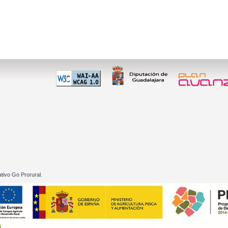
 60 01
tivo Go Prorural.