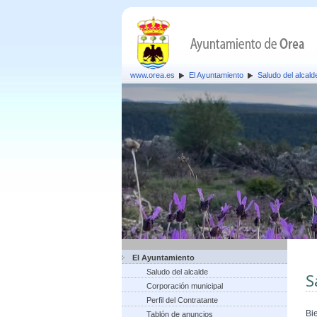
www.orea.es
El Ayuntamiento
Saludo del alcald
El Ayuntamiento
Saludo del alcalde
S
Corporación municipal
Perfil del Contratante
Bi
Tablón de anuncios