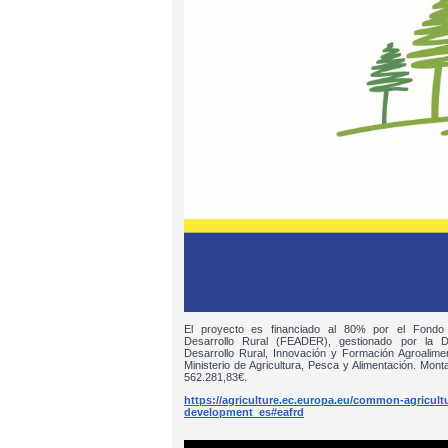
El proyecto es financiado al 80% por el Fondo
Desarrollo Rural (FEADER), gestionado por la D
Desarrollo Rural, Innovación y Formación Agroalim
Ministerio de Agricultura, Pesca y Alimentación. Monta
562.281,83€.
https://agriculture.ec.europa.eu/common-agricultur
development_es#eafrd