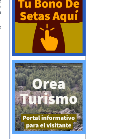
o
n
e
o