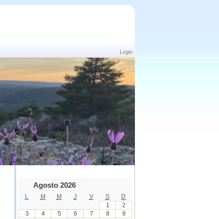
Login
Agosto 2026
L
M
M
J
V
S
D
1
2
3
4
5
6
7
8
9