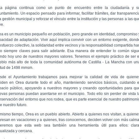
ta página continua como un punto de encuentro entre la ciudadanía y s
untamiento. Un espacio pensado para informar, facilitar trámites, dar transparenci
a gestión municipal y reforzar el vínculo entre la institución y las personas a las qu
ve.
ea es un municipio pequeño en población, pero grande en identidad, compromiso 
pacidad de adaptación. Vivir aquí implica convivir con un entorno exigente, dond
 esfuerzo colectivo, la solidaridad entre vecinos y la responsabilidad compartida ha
do siempre claves para salir adelante. Esa manera de entender lo común sigu
endo hoy uno de nuestros mayores valores. Tenemos el ejemplo práctico de ser e
eblo más alto de toda la comunidad autónoma de Castilla - La Mancha con un
titud de 1498 mmsm.
sde el Ayuntamiento trabajamos para mejorar la calidad de vida de quiene
siden en Orea durante todo el año, manteniendo servicios básicos, cuidando e
pacio público, apoyando a nuestros mayores y creando oportunidades para qu
evas personas puedan asentarse en el municipio. Todo ello sin perder de vista l
nservación del entorno que nos rodea, que es parte esencial de nuestro patrimoni
e nuestro futuro.
 mismo tiempo, Orea es un pueblo abierto. Abierto a quienes nos visitan, a quiene
gresan en vacaciones y a quienes, tras conocernos, deciden volver con más calma
eremos que esta web sea también una herramienta útil para ellos: clara
tualizada y cercana.