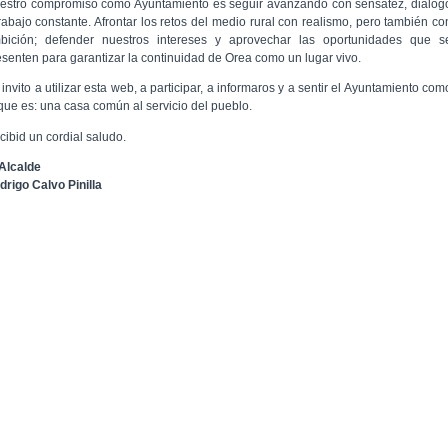
estro compromiso como Ayuntamiento es seguir avanzando con sensatez, diálog
trabajo constante. Afrontar los retos del medio rural con realismo, pero también co
bición; defender nuestros intereses y aprovechar las oportunidades que s
esenten para garantizar la continuidad de Orea como un lugar vivo.
invito a utilizar esta web, a participar, a informaros y a sentir el Ayuntamiento com
 que es: una casa común al servicio del pueblo.
cibid un cordial saludo.
 Alcalde
drigo Calvo Pinilla