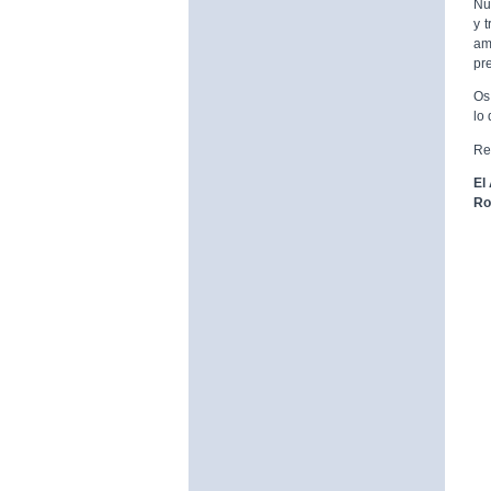
Nu
y 
am
pr
Os 
lo
Re
El
Ro