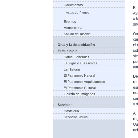
Documentos
Es
Actas de Plenos
Ay
a l
Eventos
sir
Hemeroteca
Or
Saludo del alcalde
ca
el
Orea y la despoblación
si
El Municipio
si
Datos Generales
pu
El Lugar y sus Gentes
al
La Historia
El Patrimonio Natural
De
re
El Patrimonio Arquitectónico
es
El Patrimonio Cultural
nu
Galería de Imágenes
co
y d
Servicios
Hosteleria
Al
Servicios Varios
re
Qu
ac